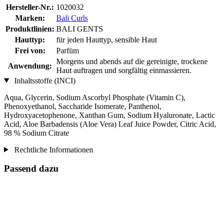
Hersteller-Nr.:
1020032
Marken:
Bali Curls
Produktlinien:
BALI GENTS
Hauttyp:
für jeden Hauttyp, sensible Haut
Frei von:
Parfüm
Morgens und abends auf die gereinigte, trockene
Anwendung:
Haut auftragen und sorgfältig einmassieren.
Inhaltsstoffe (INCI)
Aqua, Glycerin, Sodium Ascorbyl Phosphate (Vitamin C),
Phenoxyethanol, Saccharide Isomerate, Panthenol,
Hydroxyacetophenone, Xanthan Gum, Sodium Hyaluronate, Lactic
Acid, Aloe Barbadensis (Aloe Vera) Leaf Juice Powder, Citric Acid,
98 % Sodium Citrate
Rechtliche Informationen
Passend dazu