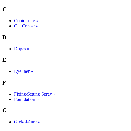
C
Contouring »
Cut Crease »
D
Dupes »
E
Eyeliner »
F
Fixing/Setting Spray »
Foundation »
G
Glykolsäure »