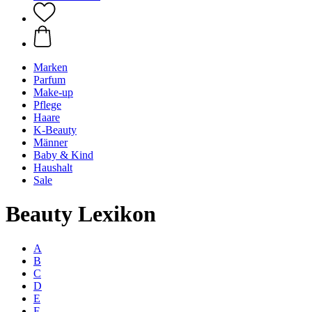
Marken
Parfum
Make-up
Pflege
Haare
K-Beauty
Männer
Baby & Kind
Haushalt
Sale
Beauty Lexikon
A
B
C
D
E
F