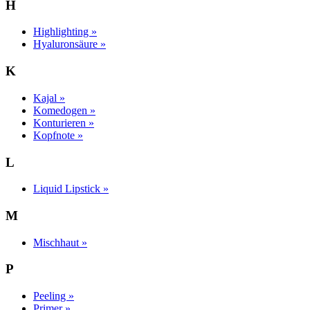
H
Highlighting »
Hyaluronsäure »
K
Kajal »
Komedogen »
Konturieren »
Kopfnote »
L
Liquid Lipstick »
M
Mischhaut »
P
Peeling »
Primer »