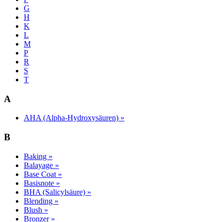
G
H
K
L
M
P
R
S
T
A
AHA (Alpha-Hydroxysäuren) »
B
Baking »
Balayage »
Base Coat »
Basisnote »
BHA (Salicylsäure) »
Blending »
Blush »
Bronzer »