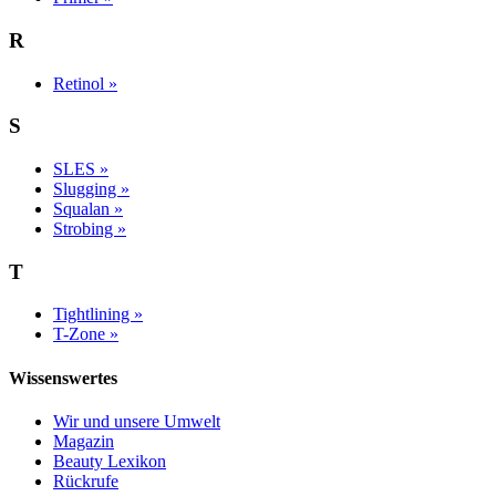
R
Retinol »
S
SLES »
Slugging »
Squalan »
Strobing »
T
Tightlining »
T-Zone »
Wissenswertes
Wir und unsere Umwelt
Magazin
Beauty Lexikon
Rückrufe