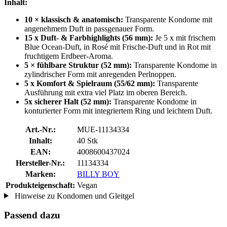
Inhalt:
10 × klassisch & anatomisch:
Transparente Kondome mit
angenehmem Duft in passgenauer Form.
15 x Duft- & Farbhighlights (56 mm):
Je 5 x mit frischem
Blue Ocean-Duft, in Rosé mit Frische-Duft und in Rot mit
fruchtigem Erdbeer-Aroma.
5 × fühlbare Struktur (52 mm):
Transparente Kondome in
zylindrischer Form mit anregenden Perlnoppen.
5 x Komfort & Spielraum (55/62 mm):
Transparente
Ausführung mit extra viel Platz im oberen Bereich.
5x sicherer Halt (52 mm):
Transparente Kondome in
konturierter Form mit integriertem Ring und leichtem Duft.
Art.-Nr.:
MUE-11134334
Inhalt:
40 Stk
EAN:
4008600437024
Hersteller-Nr.:
11134334
Marken:
BILLY BOY
Produkteigenschaft:
Vegan
Hinweise zu Kondomen und Gleitgel
Passend dazu