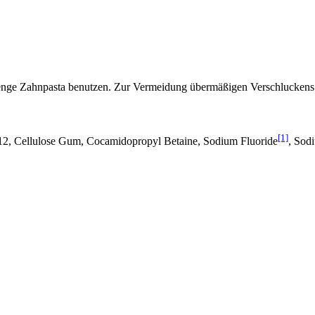
enge Zahnpasta benutzen. Zur Vermeidung übermäßigen Verschluckens 
[1]
-12, Cellulose Gum, Cocamidopropyl Betaine, Sodium Fluoride
, Sod