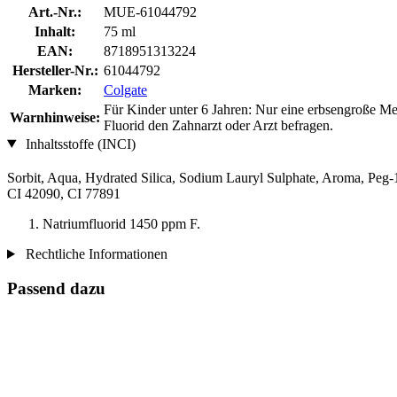
Art.-Nr.:
MUE-61044792
Inhalt:
75 ml
EAN:
8718951313224
Hersteller-Nr.:
61044792
Marken:
Colgate
Für Kinder unter 6 Jahren: Nur eine erbsengroße M
Warnhinweise:
Fluorid den Zahnarzt oder Arzt befragen.
Inhaltsstoffe (INCI)
Sorbit, Aqua, Hydrated Silica, Sodium Lauryl Sulphate, Aroma, Peg
CI 42090, CI 77891
Natriumfluorid 1450 ppm F.
Rechtliche Informationen
Passend dazu