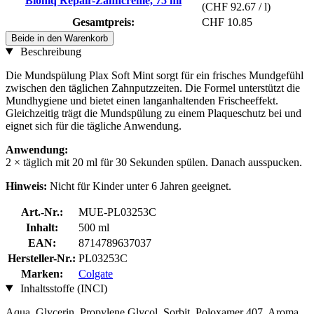
Bioniq Repair-Zahncreme, 75 ml
(CHF 92.67 / l)
Gesamtpreis:
CHF 10.85
Beide in den Warenkorb
Beschreibung
Die Mundspülung Plax Soft Mint sorgt für ein frisches Mundgefühl
zwischen den täglichen Zahnputzzeiten. Die Formel unterstützt die
Mundhygiene und bietet einen langanhaltenden Frischeeffekt.
Gleichzeitig trägt die Mundspülung zu einem Plaqueschutz bei und
eignet sich für die tägliche Anwendung.
Anwendung:
2 × täglich mit 20 ml für 30 Sekunden spülen. Danach ausspucken.
Hinweis:
Nicht für Kinder unter 6 Jahren geeignet.
Art.-Nr.:
MUE-PL03253C
Inhalt:
500 ml
EAN:
8714789637037
Hersteller-Nr.:
PL03253C
Marken:
Colgate
Inhaltsstoffe (INCI)
Aqua, Glycerin, Propylene Glycol, Sorbit, Poloxamer 407, Aroma,