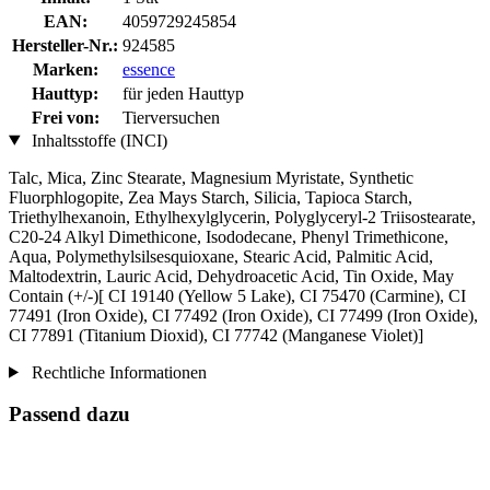
EAN:
4059729245854
Hersteller-Nr.:
924585
Marken:
essence
Hauttyp:
für jeden Hauttyp
Frei von:
Tierversuchen
Inhaltsstoffe (INCI)
Talc, Mica, Zinc Stearate, Magnesium Myristate, Synthetic
Fluorphlogopite, Zea Mays Starch, Silicia, Tapioca Starch,
Triethylhexanoin, Ethylhexylglycerin, Polyglyceryl-2 Triisostearate,
C20-24 Alkyl Dimethicone, Isododecane, Phenyl Trimethicone,
Aqua, Polymethylsilsesquioxane, Stearic Acid, Palmitic Acid,
Maltodextrin, Lauric Acid, Dehydroacetic Acid, Tin Oxide, May
Contain (+/-)[ CI 19140 (Yellow 5 Lake), CI 75470 (Carmine), CI
77491 (Iron Oxide), CI 77492 (Iron Oxide), CI 77499 (Iron Oxide),
CI 77891 (Titanium Dioxid), CI 77742 (Manganese Violet)]
Rechtliche Informationen
Passend dazu