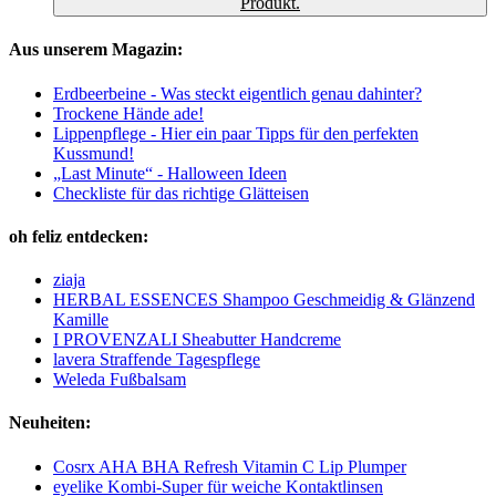
Produkt.
Aus unserem Magazin:
Erdbeerbeine - Was steckt eigentlich genau dahinter?
Trockene Hände ade!
Lippenpflege - Hier ein paar Tipps für den perfekten
Kussmund!
„Last Minute“ - Halloween Ideen
Checkliste für das richtige Glätteisen
oh feliz entdecken:
ziaja
HERBAL ESSENCES Shampoo Geschmeidig & Glänzend
Kamille
I PROVENZALI Sheabutter Handcreme
lavera Straffende Tagespflege
Weleda Fußbalsam
Neuheiten:
Cosrx AHA BHA Refresh Vitamin C Lip Plumper
eyelike Kombi-Super für weiche Kontaktlinsen