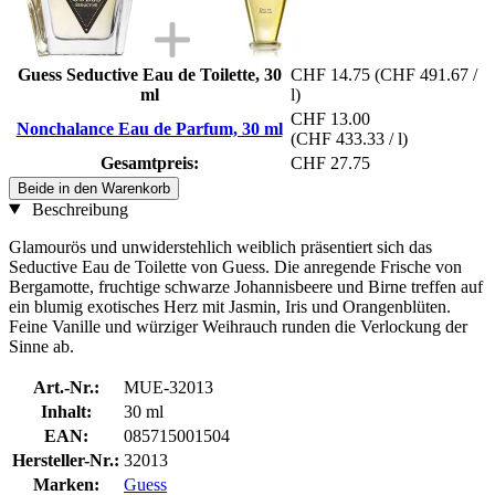
Guess Seductive Eau de Toilette, 30
CHF 14.75
(CHF 491.67 /
ml
l)
CHF 13.00
Nonchalance Eau de Parfum, 30 ml
(CHF 433.33 / l)
Gesamtpreis:
CHF 27.75
Beide in den Warenkorb
Beschreibung
Glamourös und unwiderstehlich weiblich präsentiert sich das
Seductive Eau de Toilette von Guess. Die anregende Frische von
Bergamotte, fruchtige schwarze Johannisbeere und Birne treffen auf
ein blumig exotisches Herz mit Jasmin, Iris und Orangenblüten.
Feine Vanille und würziger Weihrauch runden die Verlockung der
Sinne ab.
Art.-Nr.:
MUE-32013
Inhalt:
30 ml
EAN:
085715001504
Hersteller-Nr.:
32013
Marken:
Guess