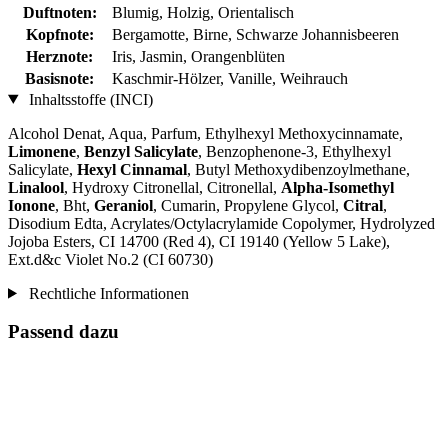
Duftnoten:
Blumig, Holzig, Orientalisch
Kopfnote:
Bergamotte, Birne, Schwarze Johannisbeeren
Herznote:
Iris, Jasmin, Orangenblüten
Basisnote:
Kaschmir-Hölzer, Vanille, Weihrauch
Inhaltsstoffe (INCI)
Alcohol Denat, Aqua, Parfum, Ethylhexyl Methoxycinnamate,
Limonene
,
Benzyl Salicylate
, Benzophenone-3, Ethylhexyl
Salicylate,
Hexyl Cinnamal
, Butyl Methoxydibenzoylmethane,
Linalool
, Hydroxy Citronellal, Citronellal,
Alpha-Isomethyl
Ionone
, Bht,
Geraniol
, Cumarin, Propylene Glycol,
Citral
,
Disodium Edta, Acrylates/Octylacrylamide Copolymer, Hydrolyzed
Jojoba Esters, CI 14700 (Red 4), CI 19140 (Yellow 5 Lake),
Ext.d&c Violet No.2 (CI 60730)
Rechtliche Informationen
Passend dazu