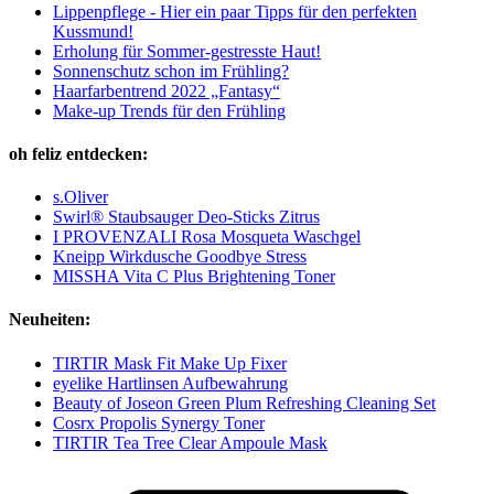
Lippenpflege - Hier ein paar Tipps für den perfekten
Kussmund!
Erholung für Sommer-gestresste Haut!
Sonnenschutz schon im Frühling?
Haarfarbentrend 2022 „Fantasy“
Make-up Trends für den Frühling
oh feliz entdecken:
s.Oliver
Swirl® Staubsauger Deo-Sticks Zitrus
I PROVENZALI Rosa Mosqueta Waschgel
Kneipp Wirkdusche Goodbye Stress
MISSHA Vita C Plus Brightening Toner
Neuheiten:
TIRTIR Mask Fit Make Up Fixer
eyelike Hartlinsen Aufbewahrung
Beauty of Joseon Green Plum Refreshing Cleaning Set
Cosrx Propolis Synergy Toner
TIRTIR Tea Tree Clear Ampoule Mask