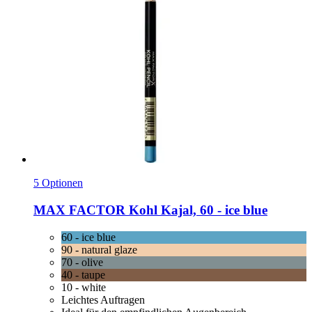
5 Optionen
MAX FACTOR
Kohl Kajal, 60 -​ ice blue
60 - ice blue
90 - natural glaze
70 - olive
40 - taupe
10 - white
Leichtes Auftragen