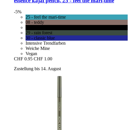
essence
kajal pencil, 25 -​ feel the mari-​time
-5%
25 - feel the mari-time
08 - teddy
01 - black
29 - rain forest
30 - classic blue
Intensive Trendfarben
Weiche Mine
Vegan
CHF 0.95
CHF 1.00
Zustellung bis 14. August