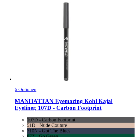
6 Optionen
MANHATTAN
Eyemazing Kohl Kajal
Eyeliner, 107D -​ Carbon Footprint
107D - Carbon Footprint
51D - Nude Couture
710N - Got The Blues
87Z - Go Green