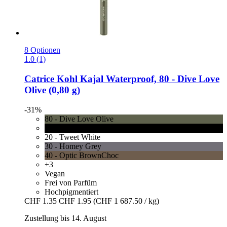
8 Optionen
1.0 (1)
Catrice
Kohl Kajal Waterproof, 80 -​ Dive Love
Olive (0,80 g)
-31%
80 - Dive Love Olive
10 - Check Chic Black
20 - Tweet White
30 - Homey Grey
40 - Optic BrownChoc
+3
Vegan
Frei von Parfüm
Hochpigmentiert
CHF 1.35
CHF 1.95
(CHF 1 687.50 / kg)
Zustellung bis 14. August