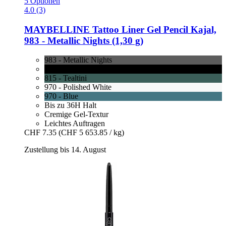
5 Optionen
4.0 (3)
MAYBELLINE
Tattoo Liner Gel Pencil Kajal,
983 -​ Metallic Nights (1,30 g)
983 - Metallic Nights
900 - Deep Onyx
815 - Tealtini
970 - Polished White
970 - Blue
Bis zu 36H Halt
Cremige Gel-Textur
Leichtes Auftragen
CHF 7.35
(CHF 5 653.85 / kg)
Zustellung bis 14. August