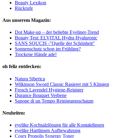
Beauty Lexikon
Rückrufe
Aus unserem Magazin:
Dot Make-up – der beliebte Eyeliner-Trend
Beauty Test: ELVITAL Hydra Hyaluronic
SANS SOUCIS -"Quelle der Schönheit"
Sonnenschutz schon im Frühling?
Trockene Hände ade!
oh feliz entdecken:
Natura Siberica
Wilkinson Sword Classic Rasierer mit 5 Klingen
Frosch Lavendel Hygiene-Reiniger
Durance Bouquet Verbene
Sapone di un Tempo Reinigungsschaum
Neuheiten:
eyelike Kochsalzlösung für alle Kontaktlinsen
eyelike Hartlinsen Aufbewahrung
Cosrx Propolis Synergy Toner