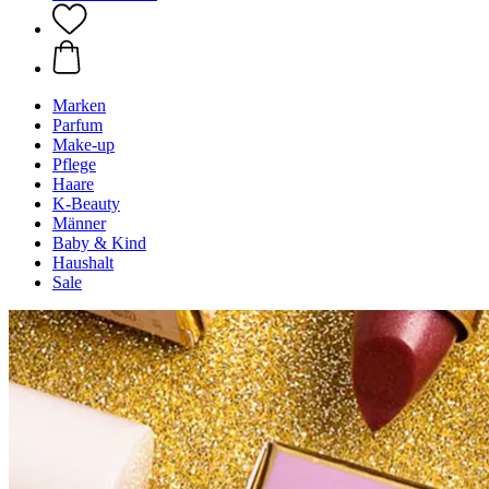
Marken
Parfum
Make-up
Pflege
Haare
K-Beauty
Männer
Baby & Kind
Haushalt
Sale