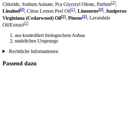
[2]
Chloride, Sodium Anisate, Pca Glyceryl Oleate, Parfum
,
[2]
[2]
[2]
Linalool
, Citrus Lemon Peel Oil
,
Limonene
,
Juniperus
[2]
[2]
Virginiana (Cedarwood) Oil
,
Pinene
, Lavandula
[2]
Oil/Extract
aus kontrolliert biologischem Anbau
natürlichen Ursprungs
Rechtliche Informationen
Passend dazu