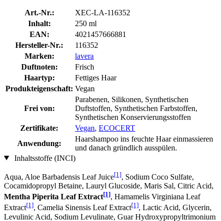
Art.-Nr.:
XEC-LA-116352
Inhalt:
250 ml
EAN:
4021457666881
Hersteller-Nr.:
116352
Marken:
lavera
Duftnoten:
Frisch
Haartyp:
Fettiges Haar
Produkteigenschaft:
Vegan
Parabenen, Silikonen, Synthetischen
Frei von:
Duftstoffen, Synthetischen Farbstoffen,
Synthetischen Konservierungsstoffen
Zertifikate:
Vegan
,
ECOCERT
Haarshampoo ins feuchte Haar einmassieren
Anwendung:
und danach gründlich ausspülen.
Inhaltsstoffe (INCI)
[1]
Aqua, Aloe Barbadensis Leaf Juice
, Sodium Coco­ Sulfate,
Cocamidopropyl Betaine, Lauryl Glucoside, Maris Sal, Citric Acid,
[1]
Mentha Piperita Leaf Extract
, Hamamelis Virginiana Leaf
[1]
[1]
Extract
, Camelia Sinensis Leaf Extract
, Lactic Acid, Glycerin,
Levulinic Acid, Sodium Levulinate, Guar Hydroxypropyltrimonium