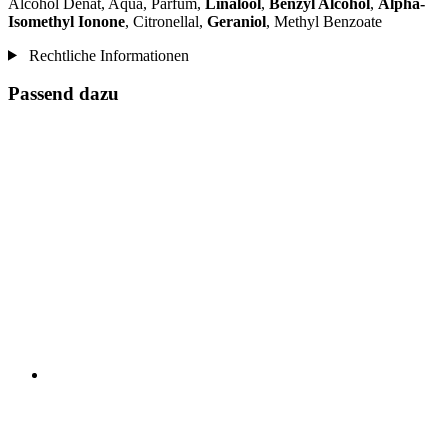
Alcohol Denat, Aqua, Parfum,
Linalool
,
Benzyl Alcohol
,
Alpha-
Isomethyl Ionone
, Citronellal,
Geraniol
, Methyl Benzoate
Rechtliche Informationen
Passend dazu