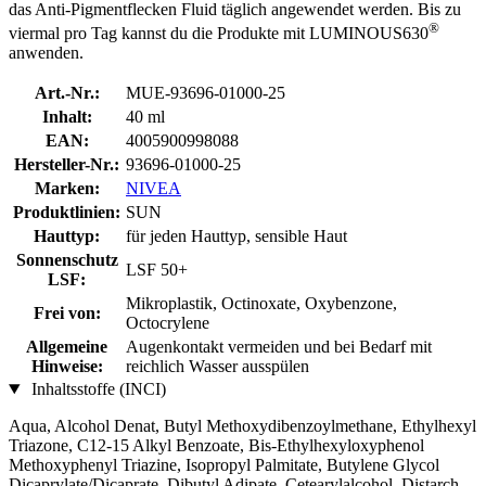
das Anti-Pigmentflecken Fluid täglich angewendet werden. Bis zu
®
viermal pro Tag kannst du die Produkte mit LUMINOUS630
anwenden.
Art.-Nr.:
MUE-93696-01000-25
Inhalt:
40 ml
EAN:
4005900998088
Hersteller-Nr.:
93696-01000-25
Marken:
NIVEA
Produktlinien:
SUN
Hauttyp:
für jeden Hauttyp, sensible Haut
Sonnenschutz
LSF 50+
LSF:
Mikroplastik, Octinoxate, Oxybenzone,
Frei von:
Octocrylene
Allgemeine
Augenkontakt vermeiden und bei Bedarf mit
Hinweise:
reichlich Wasser ausspülen
Inhaltsstoffe (INCI)
Aqua, Alcohol Denat, Butyl Methoxydibenzoylmethane, Ethylhexyl
Triazone, C12-15 Alkyl Benzoate, Bis-Ethylhexyloxyphenol
Methoxyphenyl Triazine, Isopropyl Palmitate, Butylene Glycol
Dicaprylate/Dicaprate, Dibutyl Adipate, Cetearylalcohol, Distarch