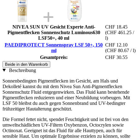
NIVEA SUN UV Gesicht Experte Anti-
CHF 18.45
Pigmentflecken Sonnenschutz Luminous630
(CHF 461.25 /
LSF50+, 40 ml
l)
PAEDIPROTECT Sonnenspray LSF 50+, 150
CHF 12.10
ml
(CHF 80.67 / l)
Gesamtpreis:
CHF 30.55
Beide in den Warenkorb
Beschreibung
Sonnenbedingten Pigmentflecken im Gesicht, am Hals und
Dekolleté kannst du mit dem Nivea Sun Anti-Pigmentflecken
Sonnenschutz Fluid entgegenwirken. Das Fluid kann bestehende
Pigmentflecken reduzieren und einer Neubildung vorbeugen. Mit
LSF 50 bleibst du auch gegen Sonnenbrand und UV-bedingter
frühzeitiger Hautalterung geschützt.
Die Formel fettet nicht, spendet Feuchtigkeit und ist frei von den
umweltschädlichen UV-Filtern Oxybenzon, Octocrylen sowie
Octinoxat. Geeignet ist das Fluid für alle Hauttypen, auch für
sensible Haut. Um optimale Ergebnisse erzielen zu können, sollte