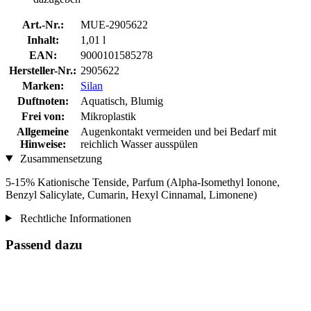
Art.-Nr.:
MUE-2905622
Inhalt:
1,01 l
EAN:
9000101585278
Hersteller-Nr.:
2905622
Marken:
Silan
Duftnoten:
Aquatisch, Blumig
Frei von:
Mikroplastik
Allgemeine
Augenkontakt vermeiden und bei Bedarf mit
Hinweise:
reichlich Wasser ausspülen
Zusammensetzung
5-15% Kationische Tenside, Parfum (Alpha-Isomethyl Ionone,
Benzyl Salicylate, Cumarin, Hexyl Cinnamal, Limonene)
Rechtliche Informationen
Passend dazu