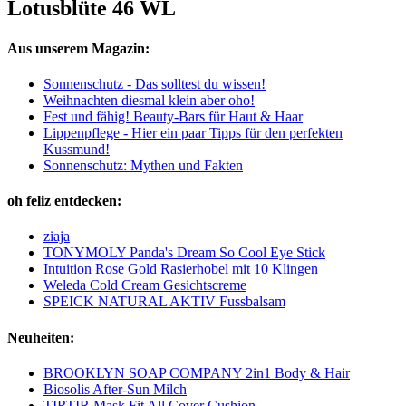
Lotusblüte 46 WL
Aus unserem Magazin:
Sonnenschutz - Das solltest du wissen!
Weihnachten diesmal klein aber oho!
Fest und fähig! Beauty-Bars für Haut & Haar
Lippenpflege - Hier ein paar Tipps für den perfekten
Kussmund!
Sonnenschutz: Mythen und Fakten
oh feliz entdecken:
ziaja
TONYMOLY Panda's Dream So Cool Eye Stick
Intuition Rose Gold Rasierhobel mit 10 Klingen
Weleda Cold Cream Gesichtscreme
SPEICK NATURAL AKTIV Fussbalsam
Neuheiten:
BROOKLYN SOAP COMPANY 2in1 Body & Hair
Biosolis After-Sun Milch
TIRTIR Mask Fit All Cover Cushion