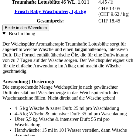
Traumhafte Lotusblüte 46 WL, 1,01 l
4.45 / l)
CHF 13.95
Frosch Baby Waschpulver, 1,45 kg
(CHF 9.62 / kg)
Gesamtpreis:
CHF 18.45
Beide in den Warenkorb
Beschreibung
Der Weichspüler Aromatherapie Traumhafte Lotusblüte sorgt für
angenehm weiche Wäsche und einen langanhaltenden, intensiven
Duft. Die Formel enthält ätherische Öle, die für eine Duftwirkung
von zu 7 Tagen auf der Wäsche sorgen. Der Weichspüler eignet sich
für die einfache Anwendung im Alltag und macht die Wäsche
geschmeidig.
Anwendung | Dosierung:
Die entsprechende Menge Weichspüler je nach gewünschter
Duftintensität und Wäschemenge in das Weichspülerfach der
Waschmaschine füllen. Nicht direkt auf die Wäsche geben!
4–5 kg Wäsche & zarter Duft: 25 ml pro Waschladung
4–5 kg Wäsche & intensiver Duft: 35 ml pro Waschladung
Über 5,5 kg Wäsche & intensiver Duft: 55 ml pro
Waschladung
Handwäsche: 15 ml in 10 l Wasser verteilen, dann Wäsche
dazugeben