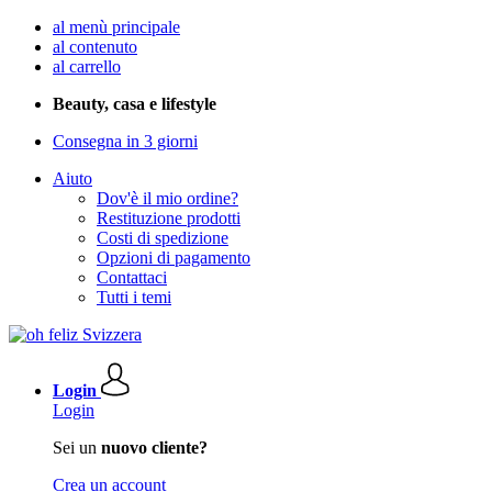
al menù principale
al contenuto
al carrello
Beauty, casa e lifestyle
Consegna in 3 giorni
Aiuto
Dov'è il mio ordine?
Restituzione prodotti
Costi di spedizione
Opzioni di pagamento
Contattaci
Tutti i temi
Login
Login
Sei un
nuovo cliente?
Crea un account