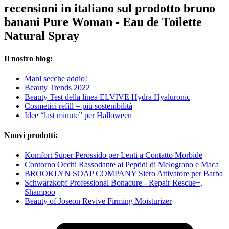
recensioni in italiano sul prodotto bruno
banani Pure Woman - Eau de Toilette
Natural Spray
Il nostro blog:
Mani secche addio!
Beauty Trends 2022
Beauty Test della linea ELVIVE Hydra Hyaluronic
Cosmetici refill = più sostenibilità
Idee “last minute” per Halloween
Nuovi prodotti:
Komfort Super Perossido per Lenti a Contatto Morbide
Contorno Occhi Rassodante ai Peptidi di Melograno e Maca
BROOKLYN SOAP COMPANY Siero Attivatore per Barba
Schwarzkopf Professional Bonacure - Repair Rescue+,
Shampoo
Beauty of Joseon Revive Firming Moisturizer