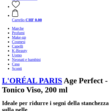
Carrello
CHF 0.00
Marche
Profumi
Make-up
Cosmesi
Capelli
K-Beauty
Uomo
Neonati e bambini
Casa
Sconti
L'ORÉAL PARIS
Age Perfect -
Tonico Viso, 200 ml
Ideale per ridurre i segni della stanchezza
sulla pelle