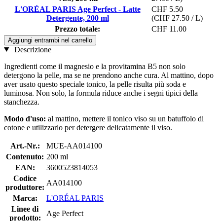
L'ORÉAL PARIS Age Perfect - Latte
CHF 5.50
Detergente, 200 ml
(CHF 27.50 / L)
Prezzo totale:
CHF 11.00
Aggiungi entrambi nel carrello
Descrizione
Ingredienti come il magnesio e la provitamina B5 non solo
detergono la pelle, ma se ne prendono anche cura. Al mattino, dopo
aver usato questo speciale tonico, la pelle risulta più soda e
luminosa. Non solo, la formula riduce anche i segni tipici della
stanchezza.
Modo d'uso:
al mattino, mettere il tonico viso su un batuffolo di
cotone e utilizzarlo per detergere delicatamente il viso.
Art.-Nr.:
MUE-AA014100
Contenuto:
200 ml
EAN:
3600523814053
Codice
AA014100
produttore:
Marca:
L'ORÉAL PARIS
Linee di
Age Perfect
prodotto: