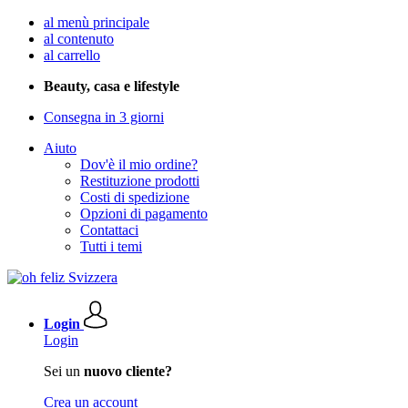
al menù principale
al contenuto
al carrello
Beauty, casa e lifestyle
Consegna in 3 giorni
Aiuto
Dov'è il mio ordine?
Restituzione prodotti
Costi di spedizione
Opzioni di pagamento
Contattaci
Tutti i temi
Login
Login
Sei un
nuovo cliente?
Crea un account