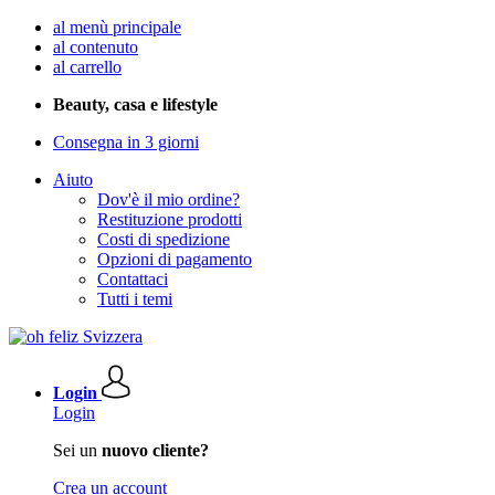
al menù principale
al contenuto
al carrello
Beauty, casa e lifestyle
Consegna in 3 giorni
Aiuto
Dov'è il mio ordine?
Restituzione prodotti
Costi di spedizione
Opzioni di pagamento
Contattaci
Tutti i temi
Login
Login
Sei un
nuovo cliente?
Crea un account