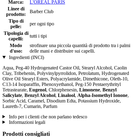
Marca:
L'ORÉAL PARIS
Linee di
Barber Club
prodotto:
Tipo di
per ogni tipo
pelle:
Tipologia di
tutti i tipi
capelli:
Modo
strofinare una piccola quantità di prodotto tra i palmi
d'uso:
delle mani e distribuire sui capelli.
Ingredienti (INCI)
Aqua, Peg-40 Hydrogenated Castor Oil, Stearyl Alcohol, Caolin
Clay, Tribehenin, Polyvinylpyrrolidon, Petrolatum, Hydrogenated
Olive Oil Stearyl Esters, Polyacrylamide, Dimethicone, Oleth-10,
C13-14 Isoparaffin, Phenoxyethanol, Peg-150 Pentaerythrityl
Tetrastearate,
Eugenol
, Chlorphenesin,
Limonene
,
Benzyl
Salicylate
,
Benzyl Alcohol
,
Linalool
,
Alpha-Isomethyl Ionone
,
Sorbic Acid, Caramel, Disodium Edta, Potassium Hydroxide,
Laureth-7, Cumarin, Parfum
Info per i clienti che non parlano tedesco
Informazioni legali
Prodotti consigliati