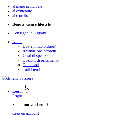
al menù principale
al contenuto
al carrello
Beauty, casa e lifestyle
Consegna in 3 giorni
Aiuto
Dov'è il mio ordine?
Restituzione prodotti
Costi di spedizione
Opzioni di pagamento
Contattaci
Tutti i temi
Login
Login
Sei un
nuovo cliente?
Crea un account