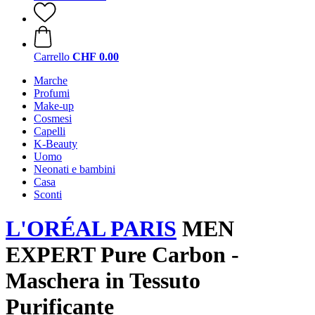
Carrello
CHF 0.00
Marche
Profumi
Make-up
Cosmesi
Capelli
K-Beauty
Uomo
Neonati e bambini
Casa
Sconti
L'ORÉAL PARIS
MEN
EXPERT Pure Carbon -
Maschera in Tessuto
Purificante