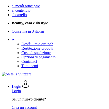
al menù principale
al contenuto
al carrello
Beauty, casa e lifestyle
Consegna in 3 giorni
Aiuto
Dov'è il mio ordine?
Restituzione prodotti
Costi di spedizione
Opzioni di pagamento
Contattaci
Tutti i temi
Login
Login
Sei un
nuovo cliente?
Crea un account