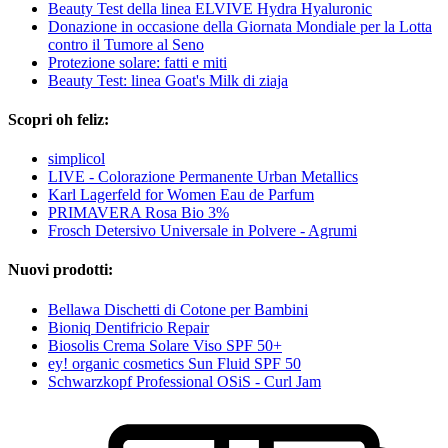
Beauty Test della linea ELVIVE Hydra Hyaluronic
Donazione in occasione della Giornata Mondiale per la Lotta
contro il Tumore al Seno
Protezione solare: fatti e miti
Beauty Test: linea Goat's Milk di ziaja
Scopri oh feliz:
simplicol
LIVE - Colorazione Permanente Urban Metallics
Karl Lagerfeld for Women Eau de Parfum
PRIMAVERA Rosa Bio 3%
Frosch Detersivo Universale in Polvere - Agrumi
Nuovi prodotti:
Bellawa Dischetti di Cotone per Bambini
Bioniq Dentifricio Repair
Biosolis Crema Solare Viso SPF 50+
ey! organic cosmetics Sun Fluid SPF 50
Schwarzkopf Professional OSiS - Curl Jam