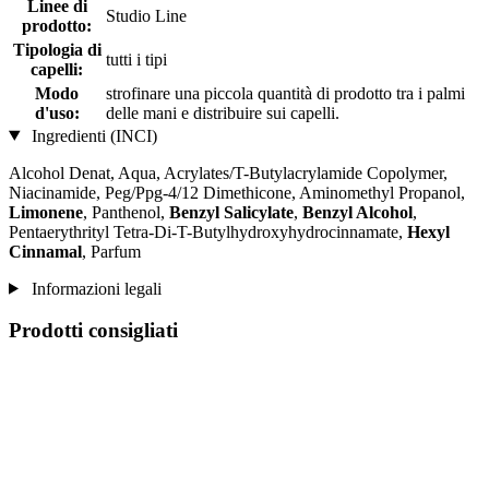
Linee di
Studio Line
prodotto:
Tipologia di
tutti i tipi
capelli:
Modo
strofinare una piccola quantità di prodotto tra i palmi
d'uso:
delle mani e distribuire sui capelli.
Ingredienti (INCI)
Alcohol Denat, Aqua, Acrylates/T-Butylacrylamide Copolymer,
Niacinamide, Peg/Ppg-4/12 Dimethicone, Aminomethyl Propanol,
Limonene
, Panthenol,
Benzyl Salicylate
,
Benzyl Alcohol
,
Pentaerythrityl Tetra-Di-T-Butylhydroxyhydrocinnamate,
Hexyl
Cinnamal
, Parfum
Informazioni legali
Prodotti consigliati