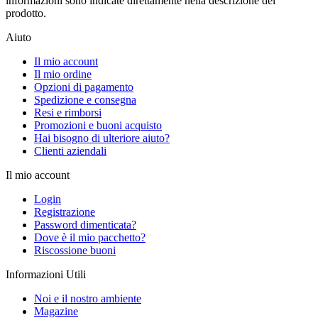
informazioni sono indicate direttamente nella descrizione del
prodotto.
Aiuto
Il mio account
Il mio ordine
Opzioni di pagamento
Spedizione e consegna
Resi e rimborsi
Promozioni e buoni acquisto
Hai bisogno di ulteriore aiuto?
Clienti aziendali
Il mio account
Login
Registrazione
Password dimenticata?
Dove è il mio pacchetto?
Riscossione buoni
Informazioni Utili
Noi e il nostro ambiente
Magazine