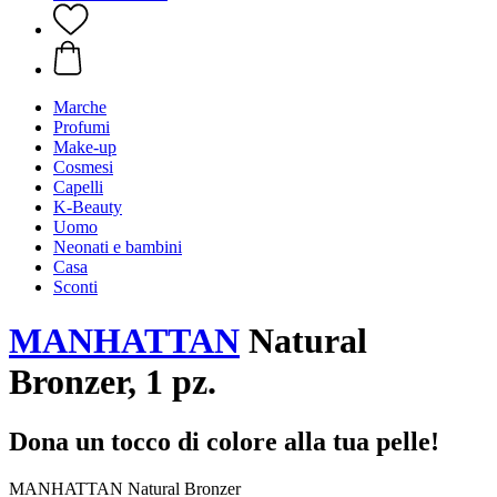
Marche
Profumi
Make-up
Cosmesi
Capelli
K-Beauty
Uomo
Neonati e bambini
Casa
Sconti
MANHATTAN
Natural
Bronzer, 1 pz.
Dona un tocco di colore alla tua pelle!
MANHATTAN Natural Bronzer