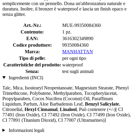
semplicemente con un pennello. Dona un'abbronzatura naturale e
duratura. Inoltre, il bronzer è waterproof e lascia un finish opaco e
senza glitter.
Art.-Nr.:
MUE-99350084360
Contenuto:
1 pz.
EAN:
3616302349890
Codice produttore:
99350084360
Marca:
MANHATTAN
Tipo di pelle:
per ogni tipo
Caratteristiche del prodotto:
waterproof
Senza:
test sugli animali
Ingredienti (INCI)
Talc, Mica, Isostearyl Neopentanoate, Magnesium Stearate, Phenyl
Trimethicone, Polybutene, Methylparaben, Tocopherylacetat,
Propylparaben, Cocos Nucifera (Coconut) Oil, Paraffinum
Liquidum, Parfum, Aloe Barbadensis Leaf,
Benzyl Salicylate
,
Citronellal,
Hexyl Cinnamal
,
Linalool
, Può contenere (+/-)[ CI
77491 (Iron Oxide), CI 77492 (Iron Oxide), CI 77499 (Iron Oxide),
CI 77891 (Titanium Dioxid), CI 77007 (Ultramarines) ]
Informazioni legali