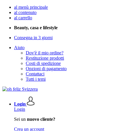
al menù principale
al contenuto
al carrello
Beauty, casa e lifestyle
Consegna in 3 giorni
Aiuto
Dov'è il mio ordine?
Restituzione prodotti
Costi di spedizione
Opzioni di pagamento
Contattaci
Tutti i temi
Login
Login
Sei un
nuovo cliente?
Crea un account