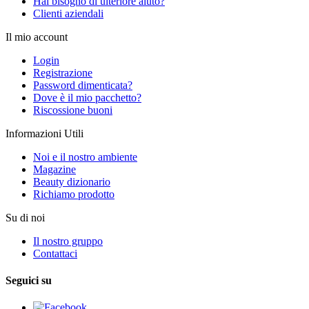
Hai bisogno di ulteriore aiuto?
Clienti aziendali
Il mio account
Login
Registrazione
Password dimenticata?
Dove è il mio pacchetto?
Riscossione buoni
Informazioni Utili
Noi e il nostro ambiente
Magazine
Beauty dizionario
Richiamo prodotto
Su di noi
Il nostro gruppo
Contattaci
Seguici su