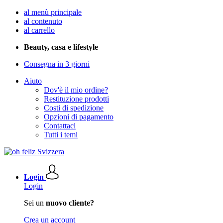
al menù principale
al contenuto
al carrello
Beauty, casa e lifestyle
Consegna in 3 giorni
Aiuto
Dov'è il mio ordine?
Restituzione prodotti
Costi di spedizione
Opzioni di pagamento
Contattaci
Tutti i temi
Login
Login
Sei un
nuovo cliente?
Crea un account