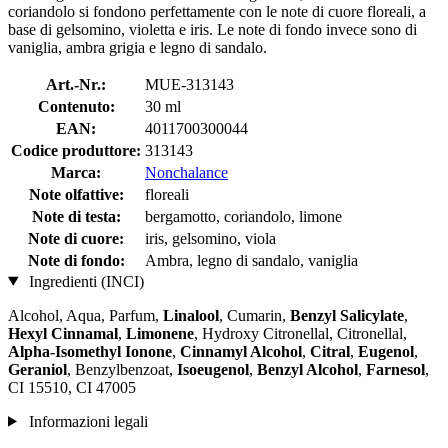
coriandolo si fondono perfettamente con le note di cuore floreali, a
base di gelsomino, violetta e iris. Le note di fondo invece sono di
vaniglia, ambra grigia e legno di sandalo.
Art.-Nr.:
MUE-313143
Contenuto:
30 ml
EAN:
4011700300044
Codice produttore:
313143
Marca:
Nonchalance
Note olfattive:
floreali
Note di testa:
bergamotto, coriandolo, limone
Note di cuore:
iris, gelsomino, viola
Note di fondo:
Ambra, legno di sandalo, vaniglia
Ingredienti (INCI)
Alcohol, Aqua, Parfum,
Linalool
, Cumarin,
Benzyl Salicylate
,
Hexyl Cinnamal
,
Limonene
, Hydroxy Citronellal, Citronellal,
Alpha-Isomethyl Ionone
,
Cinnamyl Alcohol
,
Citral
,
Eugenol
,
Geraniol
, Benzylbenzoat,
Isoeugenol
,
Benzyl Alcohol
,
Farnesol
,
CI 15510, CI 47005
Informazioni legali