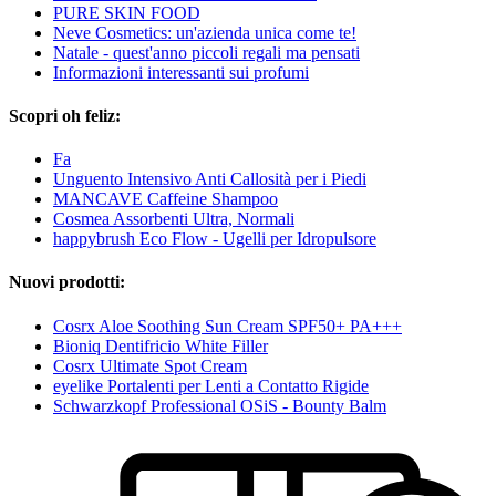
PURE SKIN FOOD
Neve Cosmetics: un'azienda unica come te!
Natale - quest'anno piccoli regali ma pensati
Informazioni interessanti sui profumi
Scopri oh feliz:
Fa
Unguento Intensivo Anti Callosità per i Piedi
MANCAVE Caffeine Shampoo
Cosmea Assorbenti Ultra, Normali
happybrush Eco Flow - Ugelli per Idropulsore
Nuovi prodotti:
Cosrx Aloe Soothing Sun Cream SPF50+ PA+++
Bioniq Dentifricio White Filler
Cosrx Ultimate Spot Cream
eyelike Portalenti per Lenti a Contatto Rigide
Schwarzkopf Professional OSiS - Bounty Balm