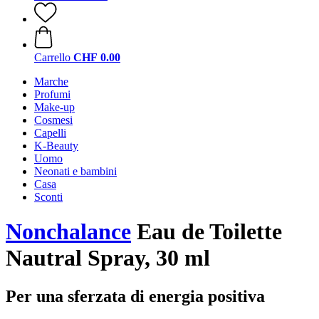
Carrello
CHF 0.00
Marche
Profumi
Make-up
Cosmesi
Capelli
K-Beauty
Uomo
Neonati e bambini
Casa
Sconti
Nonchalance
Eau de Toilette
Nautral Spray, 30 ml
Per una sferzata di energia positiva