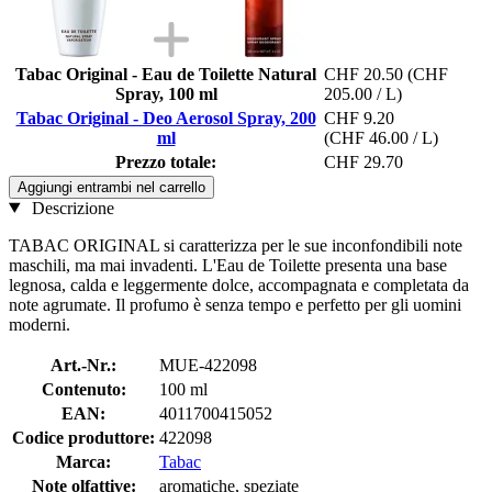
Tabac Original - Eau de Toilette Natural
CHF 20.50
(CHF
Spray, 100 ml
205.00 / L)
Tabac Original - Deo Aerosol Spray, 200
CHF 9.20
ml
(CHF 46.00 / L)
Prezzo totale:
CHF 29.70
Aggiungi entrambi nel carrello
Descrizione
TABAC ORIGINAL si caratterizza per le sue inconfondibili note
maschili, ma mai invadenti. L'Eau de Toilette presenta una base
legnosa, calda e leggermente dolce, accompagnata e completata da
note agrumate. Il profumo è senza tempo e perfetto per gli uomini
moderni.
Art.-Nr.:
MUE-422098
Contenuto:
100 ml
EAN:
4011700415052
Codice produttore:
422098
Marca:
Tabac
Note olfattive:
aromatiche, speziate