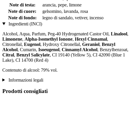
Note di testa:
arancia, pepe, limone
Note di cuore:
gelsomino, lavanda, rosa
Note di fondo:
legno di sandalo, vetiver, incenso
Ingredienti (INCI)
Alcohol, Aqua, Parfum, Peg-40 Hydrogenated Castor Oil,
Linalool
,
Limonene
,
Alpha-Isomethyl Ionone
,
Hexyl Cinnamal
,
Citronellal,
Eugenol
, Hydroxy Citronellal,
Geraniol
,
Benzyl
Alcohol
, Cumarin,
Isoeugenol
,
Cinnamyl Alcohol
, Benzylbenzoat,
Citral
,
Benzyl Salicylate
, CI 19140 (Yellow 5), CI 42090 (Blue 1
Lake), CI 14700 (Red 4)
Contenuto di alcool: 79% vol.
Informazioni legali
Prodotti consigliati