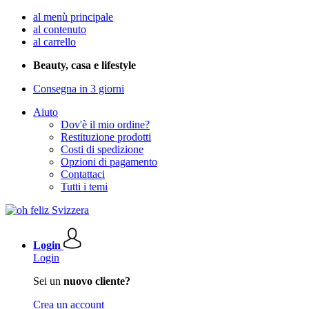
al menù principale
al contenuto
al carrello
Beauty, casa e lifestyle
Consegna in 3 giorni
Aiuto
Dov'è il mio ordine?
Restituzione prodotti
Costi di spedizione
Opzioni di pagamento
Contattaci
Tutti i temi
Login
Login
Sei un
nuovo cliente?
Crea un account