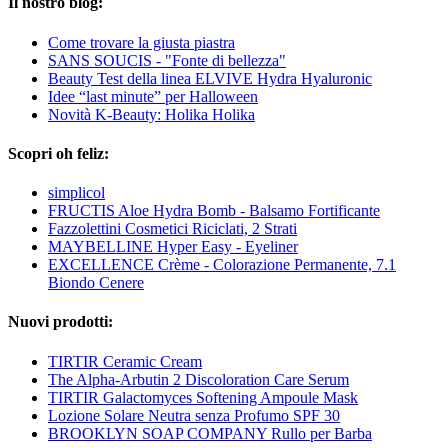
Il nostro blog:
Come trovare la giusta piastra
SANS SOUCIS - "Fonte di bellezza"
Beauty Test della linea ELVIVE Hydra Hyaluronic
Idee “last minute” per Halloween
Novità K-Beauty: Holika Holika
Scopri oh feliz:
simplicol
FRUCTIS Aloe Hydra Bomb - Balsamo Fortificante
Fazzolettini Cosmetici Riciclati, 2 Strati
MAYBELLINE Hyper Easy - Eyeliner
EXCELLENCE Crème - Colorazione Permanente, 7.1
Biondo Cenere
Nuovi prodotti:
TIRTIR Ceramic Cream
The Alpha-Arbutin 2 Discoloration Care Serum
TIRTIR Galactomyces Softening Ampoule Mask
Lozione Solare Neutra senza Profumo SPF 30
BROOKLYN SOAP COMPANY Rullo per Barba