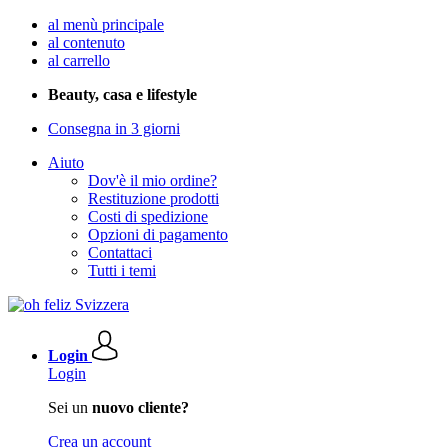
al menù principale
al contenuto
al carrello
Beauty, casa e lifestyle
Consegna in 3 giorni
Aiuto
Dov'è il mio ordine?
Restituzione prodotti
Costi di spedizione
Opzioni di pagamento
Contattaci
Tutti i temi
Login
Login
Sei un
nuovo cliente?
Crea un account