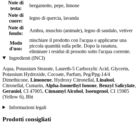
Note di
bergamotto, pepe, limone
testa:
Note di
legno di quercia, lavanda
cuore:
Note di
Ambra, muschio (animale), legno di sandalo, vetiver
fondo:
mischiare il prodotto con l'acqua e applicarne una
Modo
piccola quantità sulla pelle. Dopo la rasatura,
d'uso:
eliminare i residui di prosotto sotto l'acqua corrente.
Ingredienti (INCI)
Aqua, Potassium Stearate, Laureth-5 Carboxylic Acid, Glycerin,
Potassium Hydroxide, Cocoate, Parfum, Peg/Ppg-14/4
Dimethicone,
Limonene
, Hydroxy Citronellal,
Linalool
,
Citronellal, Cumarin,
Alpha-Isomethyl Ionone
,
Benzyl Salicylate
,
Geraniol
, CI 47005,
Cinnamyl Alcohol
,
Isoeugenol
, CI 15985
(Yellow 6), Bht
Informazioni legali
Prodotti consigliati