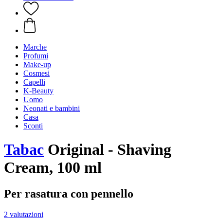
Marche
Profumi
Make-up
Cosmesi
Capelli
K-Beauty
Uomo
Neonati e bambini
Casa
Sconti
Tabac
Original - Shaving
Cream, 100 ml
Per rasatura con pennello
2 valutazioni