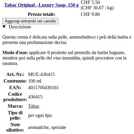
CHF 5.50
Tabac Original - Luxury Soap, 150 g
(CHF 36.67 / kg)
Prezzo totale:
CHF 9.80
Aggiungi entrambi nel carrello
Descrizione
Questa crema è delicata sulla pelle, ammorbidisce i peli della barba e
presenta una profumazione decisa.
Modo d'uso:
applicare il prodotto sul pennello da barba bagnato,
stendere poi sulla pelle del viso inumidita, quindi procedere con la
rasatura.
Art.-Nr.:
MUE-436415
Contenuto:
100 ml
EAN:
4011700430161
Codice
436415
produttore:
Marca:
Tabac
Tipo di
per ogni tipo
pelle:
Note
aromatiche, speziate
olfattive: