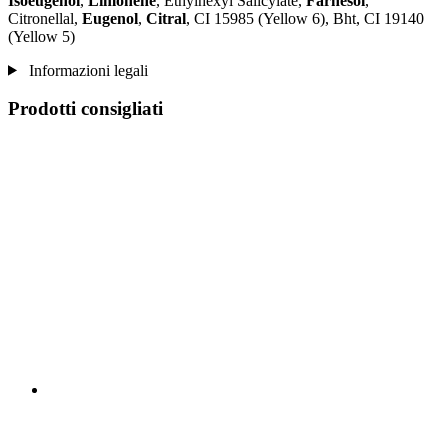
Isoeugenol
,
Limonene
, Ethylhexyl Salicylate,
Farnesol
,
Citronellal,
Eugenol
,
Citral
, CI 15985 (Yellow 6), Bht, CI 19140
(Yellow 5)
Informazioni legali
Prodotti consigliati