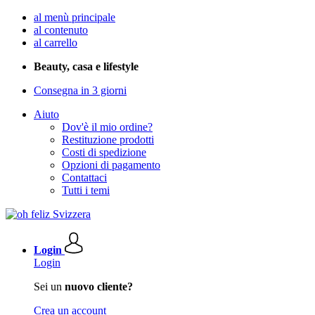
al menù principale
al contenuto
al carrello
Beauty, casa e lifestyle
Consegna in 3 giorni
Aiuto
Dov'è il mio ordine?
Restituzione prodotti
Costi di spedizione
Opzioni di pagamento
Contattaci
Tutti i temi
Login
Login
Sei un
nuovo cliente?
Crea un account