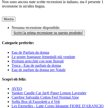
Non sono ancora state scritte recensioni in italiano, ma è presente 1
recensione in un'altra lingua.
Mostra
Nessuna recensione disponibile.
Scrivi la prima recensione su questo prodotto!
Categorie preferite:
Eau de Parfum da donna
Le nostre fragranze femminili più vendute
Profumi arricchiti con note floreali
Tosca - Eau de parfum da donna
Eau de parfum da donna per Natale
Scopri oh feliz:
AVEO
Yankee Candle Car Jar® Paper Lemon Lavender
Carefree Salvaslip Cotton Feel Normal Aloe
Softis Box di Fazzoletti a 4 Veli
Les Eternelles - Latte Corpo Idratante FIORE D'ARANCIO