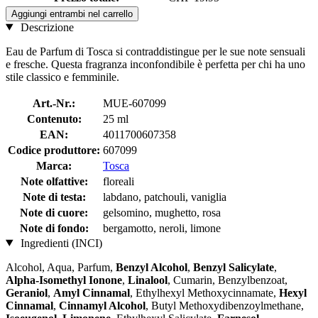
Aggiungi entrambi nel carrello
Descrizione
Eau de Parfum di Tosca si contraddistingue per le sue note sensuali
e fresche. Questa fragranza inconfondibile è perfetta per chi ha uno
stile classico e femminile.
Art.-Nr.:
MUE-607099
Contenuto:
25 ml
EAN:
4011700607358
Codice produttore:
607099
Marca:
Tosca
Note olfattive:
floreali
Note di testa:
labdano, patchouli, vaniglia
Note di cuore:
gelsomino, mughetto, rosa
Note di fondo:
bergamotto, neroli, limone
Ingredienti (INCI)
Alcohol, Aqua, Parfum,
Benzyl Alcohol
,
Benzyl Salicylate
,
Alpha-Isomethyl Ionone
,
Linalool
, Cumarin, Benzylbenzoat,
Geraniol
,
Amyl Cinnamal
, Ethylhexyl Methoxycinnamate,
Hexyl
Cinnamal
,
Cinnamyl Alcohol
, Butyl Methoxydibenzoylmethane,