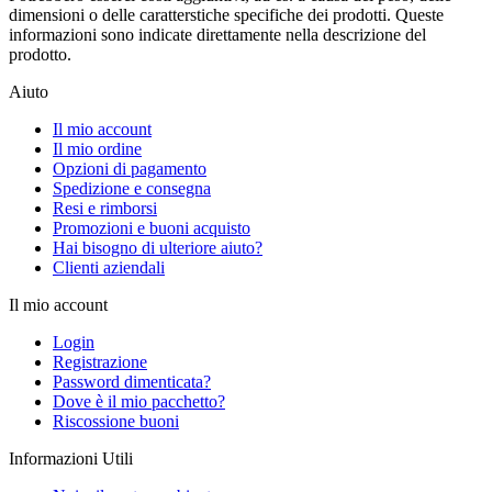
dimensioni o delle caratterstiche specifiche dei prodotti. Queste
informazioni sono indicate direttamente nella descrizione del
prodotto.
Aiuto
Il mio account
Il mio ordine
Opzioni di pagamento
Spedizione e consegna
Resi e rimborsi
Promozioni e buoni acquisto
Hai bisogno di ulteriore aiuto?
Clienti aziendali
Il mio account
Login
Registrazione
Password dimenticata?
Dove è il mio pacchetto?
Riscossione buoni
Informazioni Utili