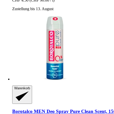
CHF 4.50
(CHF 90.00 / l)
Zustellung bis 13. August
Warenkorb
Borotalco
MEN Deo Spray Pure Clean Scent, 15