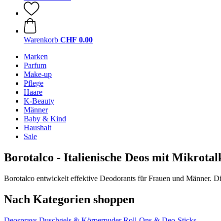
Warenkorb
CHF 0.00
Marken
Parfum
Make-up
Pflege
Haare
K-Beauty
Männer
Baby & Kind
Haushalt
Sale
Borotalco - Italienische Deos mit Mikrotal
Borotalco entwickelt effektive Deodorants für Frauen und Männer. 
Nach Kategorien shoppen
Deosprays
Duschgels & Körperpuder
Roll-Ons & Deo-Sticks