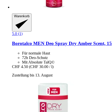
Warenkorb
5.0 (1)
Borotalco
MEN Deo Spray Dry Amber Scent, 15
Für normale Haut
72h Deo-Schutz
Mit Absolute TalQ©
CHF 4.50
(CHF 30.00 / l)
Zustellung bis 13. August