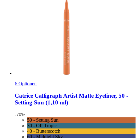
6 Optionen
Catrice
Calligraph Artist Matte Eyeliner, 50 -​
Setting Sun (1,10 ml)
-70%
50 - Setting Sun
30 - Off Tropic
40 - Butterscotch
60 - Midnight Sky