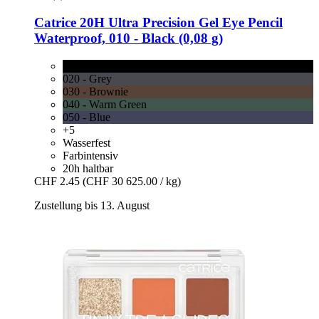
Catrice
20H Ultra Precision Gel Eye Pencil
Waterproof, 010 -​ Black (0,08 g)
010 - Black
020 - Grey
030 - Brownie
040 - Warm Green
050 - Blue
+5
Wasserfest
Farbintensiv
20h haltbar
CHF 2.45
(CHF 30 625.00 / kg)
Zustellung bis 13. August