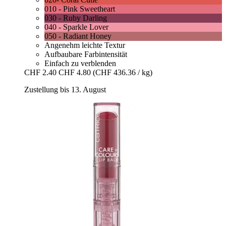
010 - Pink Sweetheart
030 - Ruby Darling
040 - Sparkle Lover
050 - Radiant Honey
Angenehm leichte Textur
Aufbaubare Farbintensität
Einfach zu verblenden
CHF 2.40
CHF 4.80
(CHF 436.36 / kg)
Zustellung bis 13. August