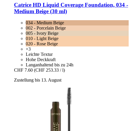
Catrice
HD Liquid Coverage Foundation, 034 -​
Medium Beige (30 ml)
034 - Medium Beige
002 - Porcelain Beige
005 - Ivory Beige
010 - Light Beige
020 - Rose Beige
+3
Leichte Textur
Hohe Deckkraft
Langanhaltend bis zu 24h
CHF 7.60
(CHF 253.33 / l)
Zustellung bis 13. August