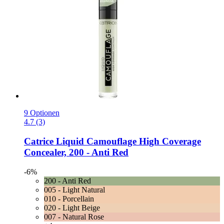
9 Optionen
4.7 (3)
Catrice
Liquid Camouflage High Coverage
Concealer, 200 -​ Anti Red
-6%
200 - Anti Red
005 - Light Natural
010 - Porcellain
020 - Light Beige
007 - Natural Rose