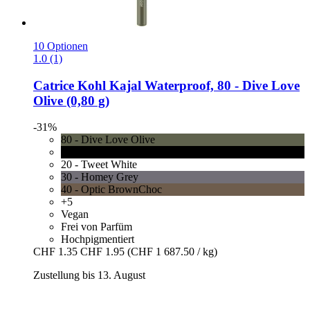
10 Optionen
1.0 (1)
Catrice
Kohl Kajal Waterproof, 80 -​ Dive Love
Olive (0,80 g)
-31%
80 - Dive Love Olive
10 - Check Chic Black
20 - Tweet White
30 - Homey Grey
40 - Optic BrownChoc
+5
Vegan
Frei von Parfüm
Hochpigmentiert
CHF 1.35
CHF 1.95
(CHF 1 687.50 / kg)
Zustellung bis 13. August