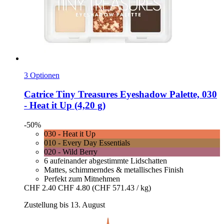
3 Optionen
Catrice
Tiny Treasures Eyeshadow Palette, 030
-​ Heat it Up (4,20 g)
-50%
030 - Heat it Up
010 - Every Day Essentials
020 - Wild Berry
6 aufeinander abgestimmte Lidschatten
Mattes, schimmerndes & metallisches Finish
Perfekt zum Mitnehmen
CHF 2.40
CHF 4.80
(CHF 571.43 / kg)
Zustellung bis 13. August