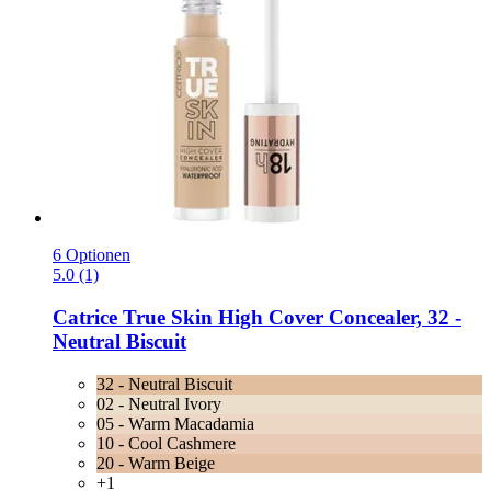
6 Optionen
5.0 (1)
Catrice
True Skin High Cover Concealer, 32 -​
Neutral Biscuit
32 - Neutral Biscuit
02 - Neutral Ivory
05 - Warm Macadamia
10 - Cool Cashmere
20 - Warm Beige
+1