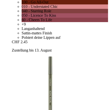
100 - Go All-Out
010 - Understated Chic
040 - Starring Role
050 - Licence To Kiss
60 - Cheers To Life
+9
Langanhaltend
Sattin-mattes Finish
Polstert deine Lippen auf
CHF 2.45
Zustellung bis 13. August