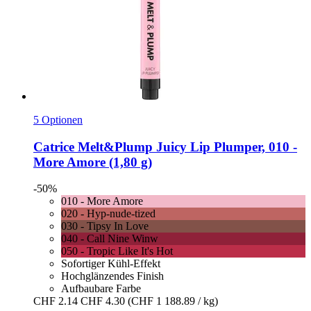
5 Optionen
Catrice
Melt&Plump Juicy Lip Plumper, 010 -​
More Amore (1,80 g)
-50%
010 - More Amore
020 - Hyp-nude-tized
030 - Tipsy In Love
040 - Call Nine Winw
050 - Tropic Like It's Hot
Sofortiger Kühl-Effekt
Hochglänzendes Finish
Aufbaubare Farbe
CHF 2.14
CHF 4.30
(CHF 1 188.89 / kg)