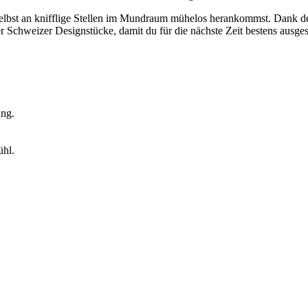
elbst an knifflige Stellen im Mundraum mühelos herankommst. Dank des 
er Schweizer Designstücke, damit du für die nächste Zeit bestens ausgest
ung.
ühl.