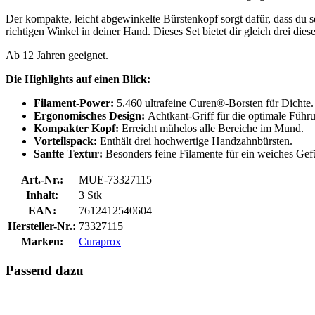
Der kompakte, leicht abgewinkelte Bürstenkopf sorgt dafür, dass du s
richtigen Winkel in deiner Hand. Dieses Set bietet dir gleich drei dies
Ab 12 Jahren geeignet.
Die Highlights auf einen Blick:
Filament-Power:
5.460 ultrafeine Curen®-Borsten für Dichte.
Ergonomisches Design:
Achtkant-Griff für die optimale Führ
Kompakter Kopf:
Erreicht mühelos alle Bereiche im Mund.
Vorteilspack:
Enthält drei hochwertige Handzahnbürsten.
Sanfte Textur:
Besonders feine Filamente für ein weiches Gef
Art.-Nr.:
MUE-73327115
Inhalt:
3 Stk
EAN:
7612412540604
Hersteller-Nr.:
73327115
Marken:
Curaprox
Passend dazu