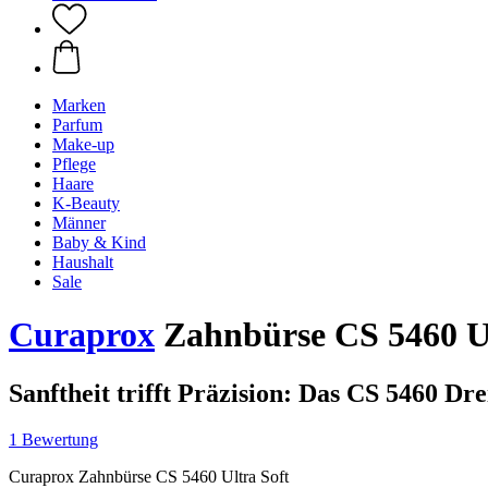
Marken
Parfum
Make-up
Pflege
Haare
K-Beauty
Männer
Baby & Kind
Haushalt
Sale
Curaprox
Zahnbürse CS 5460 Ult
Sanftheit trifft Präzision: Das CS 5460 Dr
1 Bewertung
Curaprox Zahnbürse CS 5460 Ultra Soft