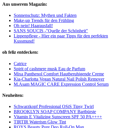
Aus unserem Magazin:
Sonnenschutz: Mythen und Fakten
Make-up Trends für den Frühling
Oh nein! Haarausfall!
SANS SOUCIS -"Quelle der Schönheit"
Lippenpflege - Hier ein paar Tipps für den perfekten
Kussmund!
oh feliz entdecken:
Catrice
Spirit of cashmere musk Eau de Parfum
Mixa Panthenol Comfort Hautberuhigende Creme
Kia-Charlotta Vegan Natural Nail Polish Remover
M.Asam MAGIC CARE Expression Control Serum
Neuheiten:
Schwarzkopf Professional OSiS Tipsy Twirl
BROOKLYN SOAP COMPANY Bartbürste
Vitamin E Vitalizing Sunscreen SPF 50 PA++++
TIRTIR Waterism Glow Tint
ROYS Beauty Pure Deo Roll-On Man