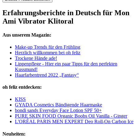
Erfahrungsberichte in Deutsch für Mon
Ami Vibrator Klitoral
Aus unserem Magazin:
Make-up Trends für den Frühling
Herzlich willkommen bei oh feliz
Trockene Hände ade!
Lippenpflege - Hier ein paar Tipps für den perfekten
Kussmund!
Haarfarbentrend 2022 „Fantasy“
oh feliz entdecken:
KISS
GYADA Cosmetics Bändigende Haarmaske
bondi sands Everyday Face Lotion SPF 50+
PURE SKIN FOOD Organic Boobs Oil Vanilla - Ginger
L'ORÉAL PARIS MEN EXPERT Deo Roll-On Carbon Ice
Neuheiten: