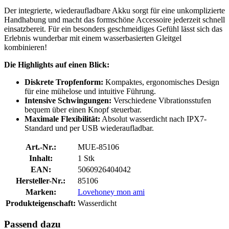
Der integrierte, wiederaufladbare Akku sorgt für eine unkomplizierte
Handhabung und macht das formschöne Accessoire jederzeit schnell
einsatzbereit. Für ein besonders geschmeidiges Gefühl lässt sich das
Erlebnis wunderbar mit einem wasserbasierten Gleitgel
kombinieren!
Die Highlights auf einen Blick:
Diskrete Tropfenform:
Kompaktes, ergonomisches Design
für eine mühelose und intuitive Führung.
Intensive Schwingungen:
Verschiedene Vibrationsstufen
bequem über einen Knopf steuerbar.
Maximale Flexibilität:
Absolut wasserdicht nach IPX7-
Standard und per USB wiederaufladbar.
Art.-Nr.:
MUE-85106
Inhalt:
1 Stk
EAN:
5060926404042
Hersteller-Nr.:
85106
Marken:
Lovehoney mon ami
Produkteigenschaft:
Wasserdicht
Passend dazu