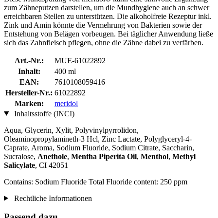
zum Zähneputzen darstellen, um die Mundhygiene auch an schwer
erreichbaren Stellen zu unterstützen. Die alkoholfreie Rezeptur inkl.
Zink und Amin könnte die Vermehrung von Bakterien sowie der
Entstehung von Belägen vorbeugen. Bei täglicher Anwendung ließe
sich das Zahnfleisch pflegen, ohne die Zähne dabei zu verfärben.
Art.-Nr.:
MUE-61022892
Inhalt:
400 ml
EAN:
7610108059416
Hersteller-Nr.:
61022892
Marken:
meridol
Inhaltsstoffe (INCI)
Aqua, Glycerin, Xylit, Polyvinylpyrrolidon,
Oleaminopropylamineth-3 Hcl, Zinc Lactate, Polyglyceryl-4-
Caprate, Aroma, Sodium Fluoride, Sodium Citrate, Saccharin,
Sucralose,
Anethole
,
Mentha Piperita Oil
,
Menthol
,
Methyl
Salicylate
, CI 42051
Contains: Sodium Fluoride Total Fluoride content: 250 ppm
Rechtliche Informationen
Passend dazu