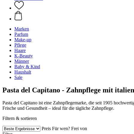
Marken
Parfum
Make-up
Pflege
Haare
K-Beauty
Männer
Baby & Kind
Haushalt
Sale
Pasta del Capitano - Zahnpflege mit italie
Pasta del Capitano ist eine Zahnpflegemarke, die seit 1905 hochwerti
Frische und Gesundheit – ideal für die tägliche Zahnpflege.
Filtern & sortieren
Preis
Für wen?
Frei von