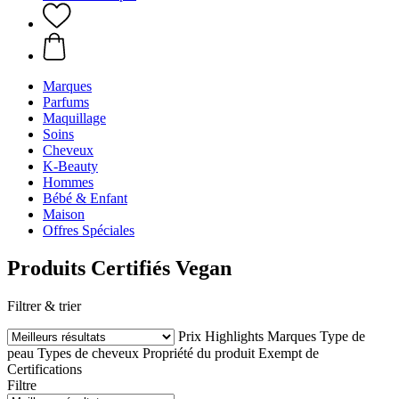
Marques
Parfums
Maquillage
Soins
Cheveux
K-Beauty
Hommes
Bébé & Enfant
Maison
Offres Spéciales
Produits Certifiés Vegan
Filtrer & trier
Prix
Highlights
Marques
Type de
peau
Types de cheveux
Propriété du produit
Exempt de
Certifications
Filtre