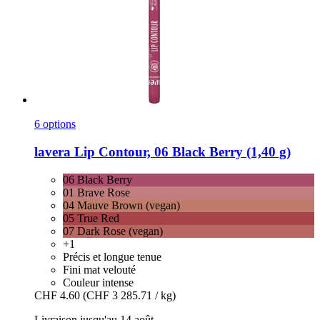
6 options
lavera
Lip Contour, 06 Black Berry (1,40 g)
06 Black Berry
01 Brave Rose
04 Mauve Brown (vegan)
05 True Red
07 Dark Rose (vegan)
+1
Précis et longue tenue
Fini mat velouté
Couleur intense
CHF 4.60
(CHF 3 285.71 / kg)
Livraison jusqu'au 14 août