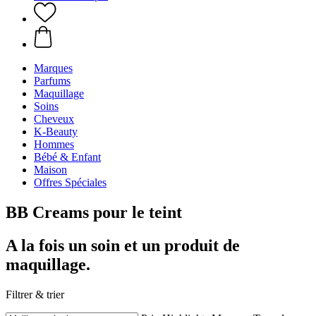
Marques
Parfums
Maquillage
Soins
Cheveux
K-Beauty
Hommes
Bébé & Enfant
Maison
Offres Spéciales
BB Creams pour le teint
A la fois un soin et un produit de
maquillage.
Filtrer & trier