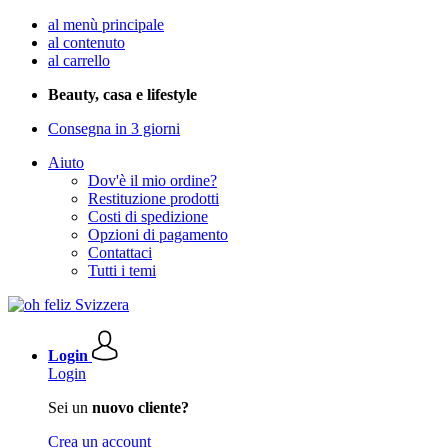
al menù principale
al contenuto
al carrello
Beauty, casa e lifestyle
Consegna in 3 giorni
Aiuto
Dov'è il mio ordine?
Restituzione prodotti
Costi di spedizione
Opzioni di pagamento
Contattaci
Tutti i temi
Login
Login
Sei un
nuovo cliente?
Crea un account