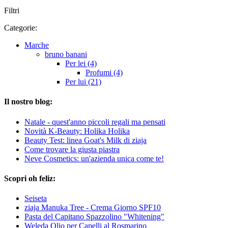
Filtri
Categorie:
Marche
bruno banani
Per lei (4)
Profumi (4)
Per lui (21)
Il nostro blog:
Natale - quest'anno piccoli regali ma pensati
Novità K-Beauty: Holika Holika
Beauty Test: linea Goat's Milk di ziaja
Come trovare la giusta piastra
Neve Cosmetics: un'azienda unica come te!
Scopri oh feliz:
Seiseta
ziaja Manuka Tree - Crema Giorno SPF10
Pasta del Capitano Spazzolino "Whitening"
Weleda Olio per Capelli al Rosmarino