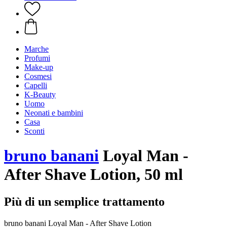
Marche
Profumi
Make-up
Cosmesi
Capelli
K-Beauty
Uomo
Neonati e bambini
Casa
Sconti
bruno banani
Loyal Man -
After Shave Lotion, 50 ml
Più di un semplice trattamento
bruno banani Loyal Man - After Shave Lotion