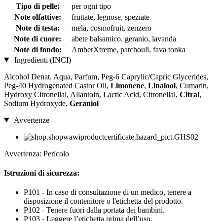
Tipo di pelle:
per ogni tipo
Note olfattive:
fruttate, legnose, speziate
Note di testa:
mela, cosmofruit, zenzero
Note di cuore:
abete balsamico, geranio, lavanda
Note di fondo:
AmberXtreme, patchouli, fava tonka
Ingredienti (INCI)
Alcohol Denat, Aqua, Parfum, Peg-6 Caprylic/Capric Glycerides,
Peg-40 Hydrogenated Castor Oil,
Limonene
,
Linalool
, Cumarin,
Hydroxy Citronellal, Allantoin, Lactic Acid, Citronellal,
Citral
,
Sodium Hydroxyde,
Geraniol
Avvertenze
Avvertenza: Pericolo
Istruzioni di sicurezza:
P101 - In caso di consultazione di un medico, tenere a
disposizione il contenitore o l'etichetta del prodotto.
P102 - Tenere fuori dalla portata dei bambini.
P103 - Leggere l’etichetta prima dell’uso.