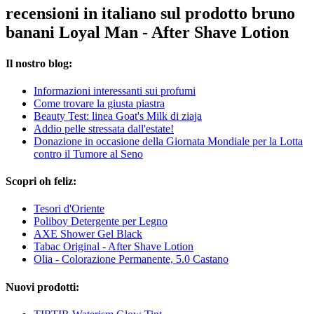
recensioni in italiano sul prodotto bruno
banani Loyal Man - After Shave Lotion
Il nostro blog:
Informazioni interessanti sui profumi
Come trovare la giusta piastra
Beauty Test: linea Goat's Milk di ziaja
Addio pelle stressata dall'estate!
Donazione in occasione della Giornata Mondiale per la Lotta
contro il Tumore al Seno
Scopri oh feliz:
Tesori d'Oriente
Poliboy Detergente per Legno
AXE Shower Gel Black
Tabac Original - After Shave Lotion
Olia - Colorazione Permanente, 5.0 Castano
Nuovi prodotti: