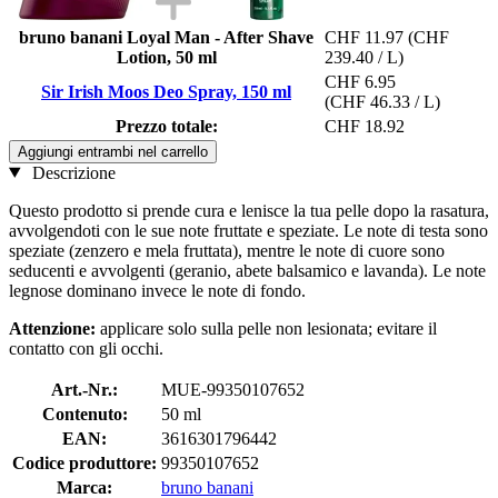
bruno banani Loyal Man - After Shave
CHF 11.97
(CHF
Lotion, 50 ml
239.40 / L)
CHF 6.95
Sir Irish Moos Deo Spray, 150 ml
(CHF 46.33 / L)
Prezzo totale:
CHF 18.92
Aggiungi entrambi nel carrello
Descrizione
Questo prodotto si prende cura e lenisce la tua pelle dopo la rasatura,
avvolgendoti con le sue note fruttate e speziate. Le note di testa sono
speziate (zenzero e mela fruttata), mentre le note di cuore sono
seducenti e avvolgenti (geranio, abete balsamico e lavanda). Le note
legnose dominano invece le note di fondo.
Attenzione:
applicare solo sulla pelle non lesionata; evitare il
contatto con gli occhi.
Art.-Nr.:
MUE-99350107652
Contenuto:
50 ml
EAN:
3616301796442
Codice produttore:
99350107652
Marca:
bruno banani