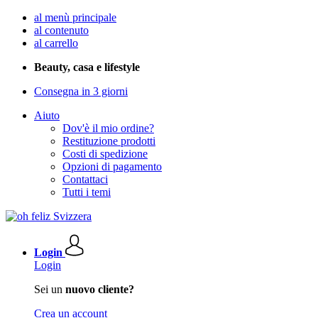
al menù principale
al contenuto
al carrello
Beauty, casa e lifestyle
Consegna in 3 giorni
Aiuto
Dov'è il mio ordine?
Restituzione prodotti
Costi di spedizione
Opzioni di pagamento
Contattaci
Tutti i temi
Login
Login
Sei un
nuovo cliente?
Crea un account