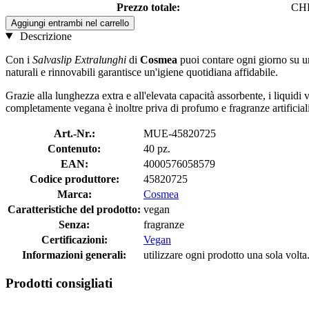
Prezzo totale:
CHF
Aggiungi entrambi nel carrello
Descrizione
Con i
Salvaslip Extralunghi
di
Cosmea
puoi contare ogni giorno su u
naturali e rinnovabili garantisce un'igiene quotidiana affidabile.
Grazie alla lunghezza extra e all'elevata capacità assorbente, i liquid
completamente vegana è inoltre priva di profumo e fragranze artificiali
Art.-Nr.:
MUE-45820725
Contenuto:
40 pz.
EAN:
4000576058579
Codice produttore:
45820725
Marca:
Cosmea
Caratteristiche del prodotto:
vegan
Senza:
fragranze
Certificazioni:
Vegan
Informazioni generali:
utilizzare ogni prodotto una sola volta
Prodotti consigliati