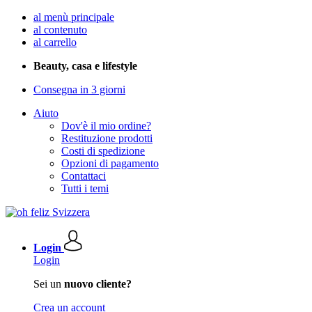
al menù principale
al contenuto
al carrello
Beauty, casa e lifestyle
Consegna in 3 giorni
Aiuto
Dov'è il mio ordine?
Restituzione prodotti
Costi di spedizione
Opzioni di pagamento
Contattaci
Tutti i temi
Login
Login
Sei un
nuovo cliente?
Crea un account