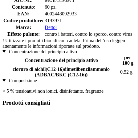
Art.-Nr.:
MUE-3193971
Contenuto:
60 pz.
EAN:
4002448092933
Codice produttore:
3193971
Marca:
Dettol
Effetto pulente:
contro i batteri, contro lo sporco, contro virus
!
Utilizzare i prodotti biocidi con cautela. Prima dell’uso leggere
attentamente le informazioni riportate sul prodotto.
Concentrazione del principio attivo
per
Concentrazione del principio attivo
100 g
cloruro di alchil(C12-16)dimetilbenzilammonio
0,52 g
(ADBAC/BKC (C12-16))
Composizione
< 5 % tensioattivi non ionici, disinfettante, fragranze
Prodotti consigliati