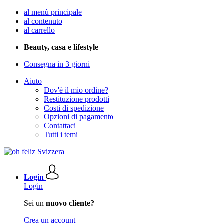
al menù principale
al contenuto
al carrello
Beauty, casa e lifestyle
Consegna in 3 giorni
Aiuto
Dov'è il mio ordine?
Restituzione prodotti
Costi di spedizione
Opzioni di pagamento
Contattaci
Tutti i temi
Login
Login
Sei un
nuovo cliente?
Crea un account