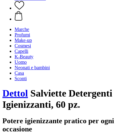
Marche
Profumi
Make-up
Cosmesi
Capelli
K-Beauty
Uomo
Neonati e bambini
Casa
Sconti
Dettol
Salviette Detergenti
Igienizzanti, 60 pz.
Potere igienizzante pratico per ogni
occasione