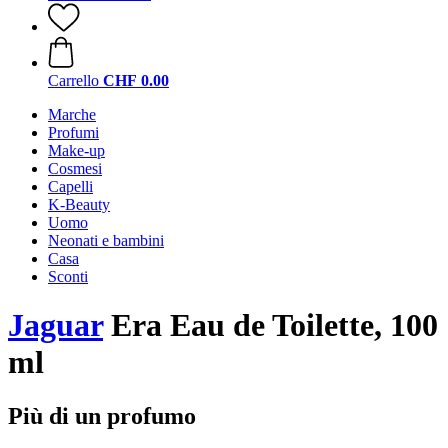
Carrello
CHF 0.00
Marche
Profumi
Make-up
Cosmesi
Capelli
K-Beauty
Uomo
Neonati e bambini
Casa
Sconti
Jaguar
Era Eau de Toilette, 100
ml
Più di un profumo