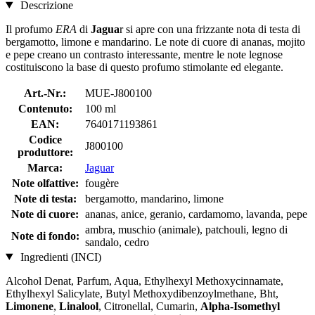
Descrizione
Il profumo
ERA
di
Jagua
r si apre con una frizzante nota di testa di
bergamotto, limone e mandarino. Le note di cuore di ananas, mojito
e pepe creano un contrasto interessante, mentre le note legnose
costituiscono la base di questo profumo stimolante ed elegante.
Art.-Nr.:
MUE-J800100
Contenuto:
100 ml
EAN:
7640171193861
Codice
J800100
produttore:
Marca:
Jaguar
Note olfattive:
fougère
Note di testa:
bergamotto, mandarino, limone
Note di cuore:
ananas, anice, geranio, cardamomo, lavanda, pepe
ambra, muschio (animale), patchouli, legno di
Note di fondo:
sandalo, cedro
Ingredienti (INCI)
Alcohol Denat, Parfum, Aqua, Ethylhexyl Methoxycinnamate,
Ethylhexyl Salicylate, Butyl Methoxydibenzoylmethane, Bht,
Limonene
,
Linalool
, Citronellal, Cumarin,
Alpha-Isomethyl