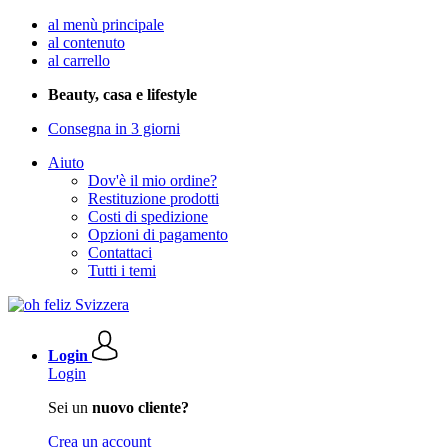
al menù principale
al contenuto
al carrello
Beauty, casa e lifestyle
Consegna in 3 giorni
Aiuto
Dov'è il mio ordine?
Restituzione prodotti
Costi di spedizione
Opzioni di pagamento
Contattaci
Tutti i temi
Login
Login
Sei un
nuovo cliente?
Crea un account