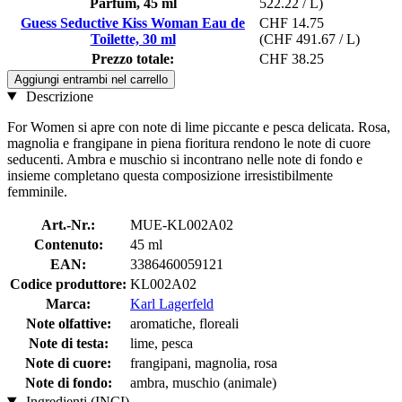
Parfum, 45 ml
522.22 / L)
Guess Seductive Kiss Woman Eau de
CHF 14.75
Toilette, 30 ml
(CHF 491.67 / L)
Prezzo totale:
CHF 38.25
Aggiungi entrambi nel carrello
Descrizione
For Women si apre con note di lime piccante e pesca delicata. Rosa,
magnolia e frangipane in piena fioritura rendono le note di cuore
seducenti. Ambra e muschio si incontrano nelle note di fondo e
insieme completano questa composizione irresistibilmente
femminile.
Art.-Nr.:
MUE-KL002A02
Contenuto:
45 ml
EAN:
3386460059121
Codice produttore:
KL002A02
Marca:
Karl Lagerfeld
Note olfattive:
aromatiche, floreali
Note di testa:
lime, pesca
Note di cuore:
frangipani, magnolia, rosa
Note di fondo:
ambra, muschio (animale)
Ingredienti (INCI)