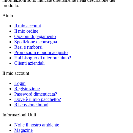
informazioni sono indicate direttamente nella descrizione del
prodotto.
Aiuto
Il mio account
Il mio ordine
Opzioni di pagamento
Spedizione e consegna
Resi e rimborsi
Promozioni e buoni acquisto
Hai bisogno di ulteriore aiuto?
Clienti aziendali
Il mio account
Login
Registrazione
Password dimenticata?
Dove è il mio pacchetto?
Riscossione buoni
Informazioni Utili
Noi e il nostro ambiente
Magazine