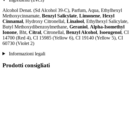
Alcohol Denat. (Sd Alcohol 39-C), Parfum, Aqua, Ethylhexyl
Methoxycinnamate,
Benzyl Salicylate
,
Limonene
,
Hexyl
Cinnamal
, Hydroxy Citronellal,
Linalool
, Ethylhexyl Salicylate,
Butyl Methoxydibenzoylmethane,
Geraniol
,
Alpha-Isomethyl
Ionone
, Bht,
Citral
, Citronellal,
Benzyl Alcohol
,
Isoeugenol
, CI
14700 (Red 4), CI 15985 (Yellow 6), CI 19140 (Yellow 5), CI
60730 (Violet 2)
Informazioni legali
Prodotti consigliati