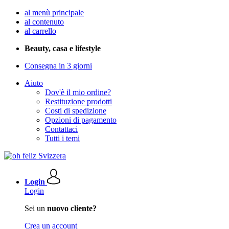
al menù principale
al contenuto
al carrello
Beauty, casa e lifestyle
Consegna in 3 giorni
Aiuto
Dov'è il mio ordine?
Restituzione prodotti
Costi di spedizione
Opzioni di pagamento
Contattaci
Tutti i temi
Login
Login
Sei un
nuovo cliente?
Crea un account