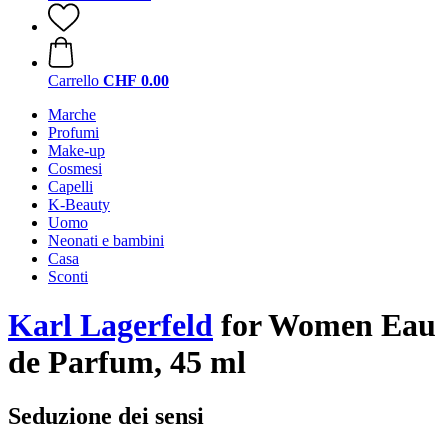
Carrello
CHF 0.00
Marche
Profumi
Make-up
Cosmesi
Capelli
K-Beauty
Uomo
Neonati e bambini
Casa
Sconti
Karl Lagerfeld
for Women Eau
de Parfum, 45 ml
Seduzione dei sensi