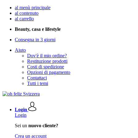
al menù principale
al contenuto
al carrello
Beauty, casa e lifestyle
Consegna in 3 giorni
Aiuto
Dov'è il mio ordine?
Restituzione prodotti
Costi di spedizione
Opzioni di pagamento
Contattaci
Tutti i temi
Login
Login
Sei un
nuovo cliente?
Crea un account