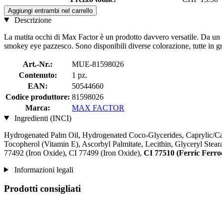
Aggiungi entrambi nel carrello
Descrizione
La matita occhi di Max Factor è un prodotto davvero versatile. Da un lat
smokey eye pazzesco. Sono disponibili diverse colorazione, tutte in gra
Art.-Nr.:
MUE-81598026
Contenuto:
1 pz.
EAN:
50544660
Codice produttore:
81598026
Marca:
MAX FACTOR
Ingredienti (INCI)
Hydrogenated Palm Oil, Hydrogenated Coco-Glycerides, Caprylic/Cap
Tocopherol (Vitamin E), Ascorbyl Palmitate, Lecithin, Glyceryl Stear
77492 (Iron Oxide), CI 77499 (Iron Oxide),
CI 77510 (Ferric Ferro
Informazioni legali
Prodotti consigliati