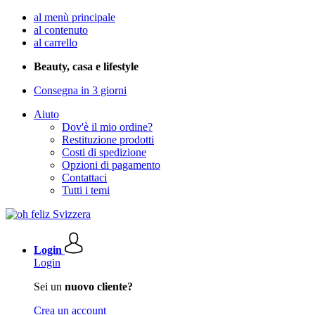
al menù principale
al contenuto
al carrello
Beauty, casa e lifestyle
Consegna in 3 giorni
Aiuto
Dov'è il mio ordine?
Restituzione prodotti
Costi di spedizione
Opzioni di pagamento
Contattaci
Tutti i temi
Login
Login
Sei un
nuovo cliente?
Crea un account