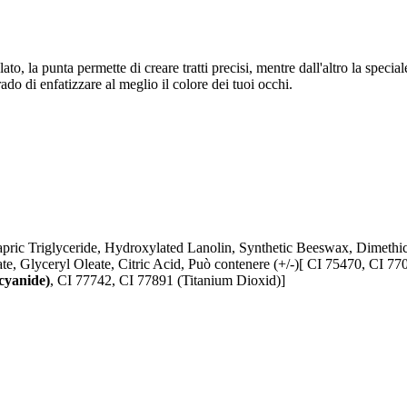
o, la punta permette di creare tratti precisi, mentre dall'altro la specia
do di enfatizzare al meglio il colore dei tuoi occhi.
ric Triglyceride, Hydroxylated Lanolin, Synthetic Beeswax, Dimethic
ate, Glyceryl Oleate, Citric Acid, Può contenere (+/-)[ CI 75470, CI 7
cyanide)
, CI 77742, CI 77891 (Titanium Dioxid)]