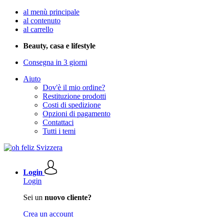
al menù principale
al contenuto
al carrello
Beauty, casa e lifestyle
Consegna in 3 giorni
Aiuto
Dov'è il mio ordine?
Restituzione prodotti
Costi di spedizione
Opzioni di pagamento
Contattaci
Tutti i temi
Login
Login
Sei un
nuovo cliente?
Crea un account