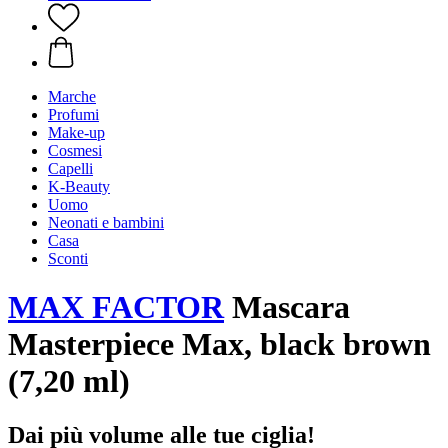
Marche
Profumi
Make-up
Cosmesi
Capelli
K-Beauty
Uomo
Neonati e bambini
Casa
Sconti
MAX FACTOR
Mascara
Masterpiece Max, black brown
(7,20 ml)
Dai più volume alle tue ciglia!