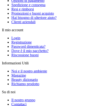
Opzioni di pagamento
Spedizione e consegna
Resi e rimborsi
Promozioni e buoni acquisto
Hai bisogno di ulteriore aiuto?
Clienti aziendali
Il mio account
Login
Registrazione
Password dimenticata?
Dove è il mio pacchetto?
Riscossione buoni
Informazioni Utili
Noi e il nostro ambiente
Magazine
Beauty dizionario
Richiamo prodotto
Su di noi
Il nostro gruppo
Contattaci