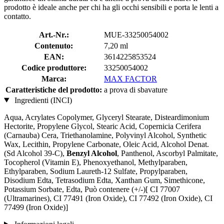
prodotto è ideale anche per chi ha gli occhi sensibili e porta le lenti a
contatto.
Art.-Nr.:
MUE-33250054002
Contenuto:
7,20 ml
EAN:
3614225853524
Codice produttore:
33250054002
Marca:
MAX FACTOR
Caratteristiche del prodotto:
a prova di sbavature
Ingredienti (INCI)
Aqua, Acrylates Copolymer, Glyceryl Stearate, Disteardimonium
Hectorite, Propylene Glycol, Stearic Acid, Copernicia Cerifera
(Carnauba) Cera, Triethanolamine, Polyvinyl Alcohol, Synthetic
Wax, Lecithin, Propylene Carbonate, Oleic Acid, Alcohol Denat.
(Sd Alcohol 39-C),
Benzyl Alcohol
, Panthenol, Ascorbyl Palmitate,
Tocopherol (Vitamin E), Phenoxyethanol, Methylparaben,
Ethylparaben, Sodium Laureth-12 Sulfate, Propylparaben,
Disodium Edta, Tetrasodium Edta, Xanthan Gum, Simethicone,
Potassium Sorbate, Edta, Può contenere (+/-)[ CI 77007
(Ultramarines) , CI 77491 (Iron Oxide), CI 77492 (Iron Oxide), CI
77499 (Iron Oxide)]