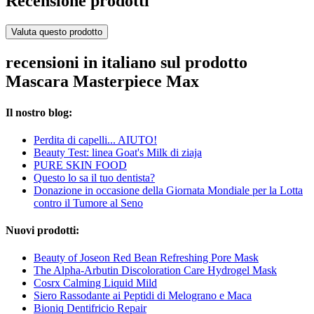
Recensione prodotti
Valuta questo prodotto
recensioni in italiano sul prodotto
Mascara Masterpiece Max
Il nostro blog:
Perdita di capelli... AIUTO!
Beauty Test: linea Goat's Milk di ziaja
PURE SKIN FOOD
Questo lo sa il tuo dentista?
Donazione in occasione della Giornata Mondiale per la Lotta
contro il Tumore al Seno
Nuovi prodotti:
Beauty of Joseon Red Bean Refreshing Pore Mask
The Alpha-Arbutin Discoloration Care Hydrogel Mask
Cosrx Calming Liquid Mild
Siero Rassodante ai Peptidi di Melograno e Maca
Bioniq Dentifricio Repair