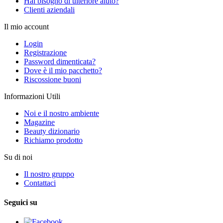
Hai bisogno di ulteriore aiuto?
Clienti aziendali
Il mio account
Login
Registrazione
Password dimenticata?
Dove è il mio pacchetto?
Riscossione buoni
Informazioni Utili
Noi e il nostro ambiente
Magazine
Beauty dizionario
Richiamo prodotto
Su di noi
Il nostro gruppo
Contattaci
Seguici su