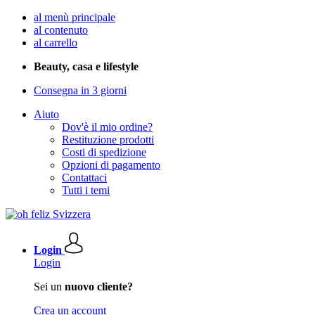
al menù principale
al contenuto
al carrello
Beauty, casa e lifestyle
Consegna in 3 giorni
Aiuto
Dov'è il mio ordine?
Restituzione prodotti
Costi di spedizione
Opzioni di pagamento
Contattaci
Tutti i temi
Login
Login
Sei un
nuovo cliente?
Crea un account