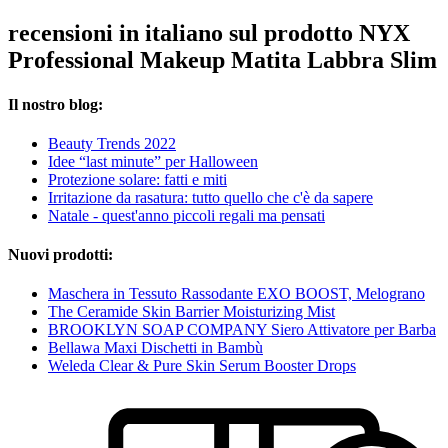
recensioni in italiano sul prodotto NYX
Professional Makeup Matita Labbra Slim
Il nostro blog:
Beauty Trends 2022
Idee “last minute” per Halloween
Protezione solare: fatti e miti
Irritazione da rasatura: tutto quello che c'è da sapere
Natale - quest'anno piccoli regali ma pensati
Nuovi prodotti:
Maschera in Tessuto Rassodante EXO BOOST, Melograno
The Ceramide Skin Barrier Moisturizing Mist
BROOKLYN SOAP COMPANY Siero Attivatore per Barba
Bellawa Maxi Dischetti in Bambù
Weleda Clear & Pure Skin Serum Booster Drops