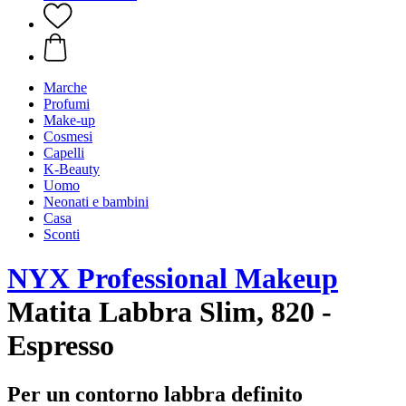
Marche
Profumi
Make-up
Cosmesi
Capelli
K-Beauty
Uomo
Neonati e bambini
Casa
Sconti
NYX Professional Makeup
Matita Labbra Slim, 820 -
Espresso
Per un contorno labbra definito