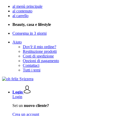
al menù principale
al contenuto
al carrello
Beauty, casa e lifestyle
Consegna in 3 giorni
Aiuto
Dov'è il mio ordine?
Restituzione prodotti
Costi di spedizione
Opzioni di pagamento
Contattaci
Tutti i temi
Login
Login
Sei un
nuovo cliente?
Crea un account