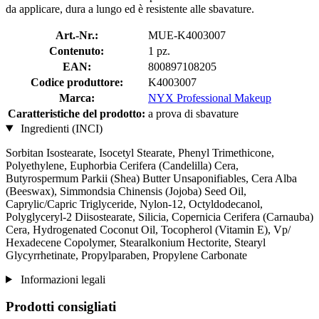
da applicare, dura a lungo ed è resistente alle sbavature.
Art.-Nr.:
MUE-K4003007
Contenuto:
1 pz.
EAN:
800897108205
Codice produttore:
K4003007
Marca:
NYX Professional Makeup
Caratteristiche del prodotto:
a prova di sbavature
Ingredienti (INCI)
Sorbitan Isostearate, Isocetyl Stearate, Phenyl Trimethicone,
Polyethylene, Euphorbia Cerifera (Candelilla) Cera,
Butyrospermum Parkii (Shea) Butter Unsaponifiables, Cera Alba
(Beeswax), Simmondsia Chinensis (Jojoba) Seed Oil,
Caprylic/Capric Triglyceride, Nylon-12, Octyldodecanol,
Polyglyceryl-2 Diisostearate, Silicia, Copernicia Cerifera (Carnauba)
Cera, Hydrogenated Coconut Oil, Tocopherol (Vitamin E), Vp/
Hexadecene Copolymer, Stearalkonium Hectorite, Stearyl
Glycyrrhetinate, Propylparaben, Propylene Carbonate
Informazioni legali
Prodotti consigliati