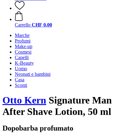
Carrello
CHF 0.00
Marche
Profumi
Make-up
Cosmesi
Capelli
K-Beauty
Uomo
Neonati e bambini
Casa
Sconti
Otto Kern
Signature Man
After Shave Lotion, 50 ml
Dopobarba profumato