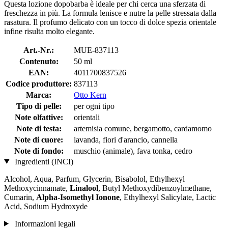
Questa lozione dopobarba è ideale per chi cerca una sferzata di
freschezza in più. La formula lenisce e nutre la pelle stressata dalla
rasatura. Il profumo delicato con un tocco di dolce spezia orientale
infine risulta molto elegante.
Art.-Nr.:
MUE-837113
Contenuto:
50 ml
EAN:
4011700837526
Codice produttore:
837113
Marca:
Otto Kern
Tipo di pelle:
per ogni tipo
Note olfattive:
orientali
Note di testa:
artemisia comune, bergamotto, cardamomo
Note di cuore:
lavanda, fiori d'arancio, cannella
Note di fondo:
muschio (animale), fava tonka, cedro
Ingredienti (INCI)
Alcohol, Aqua, Parfum, Glycerin, Bisabolol, Ethylhexyl
Methoxycinnamate,
Linalool
, Butyl Methoxydibenzoylmethane,
Cumarin,
Alpha-Isomethyl Ionone
, Ethylhexyl Salicylate, Lactic
Acid, Sodium Hydroxyde
Informazioni legali