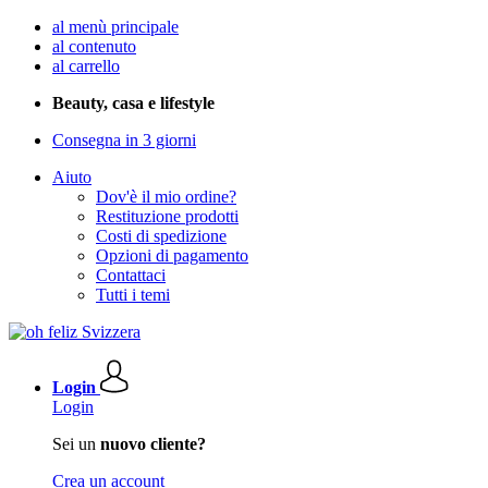
al menù principale
al contenuto
al carrello
Beauty, casa e lifestyle
Consegna in 3 giorni
Aiuto
Dov'è il mio ordine?
Restituzione prodotti
Costi di spedizione
Opzioni di pagamento
Contattaci
Tutti i temi
Login
Login
Sei un
nuovo cliente?
Crea un account