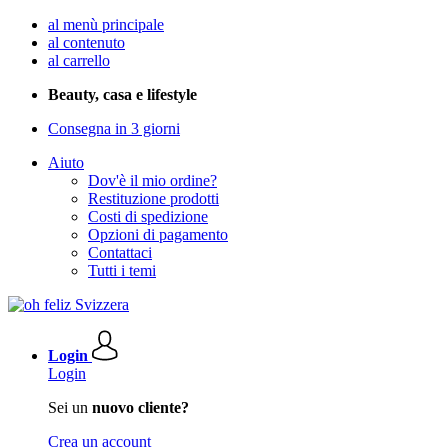
al menù principale
al contenuto
al carrello
Beauty, casa e lifestyle
Consegna in 3 giorni
Aiuto
Dov'è il mio ordine?
Restituzione prodotti
Costi di spedizione
Opzioni di pagamento
Contattaci
Tutti i temi
Login
Login
Sei un
nuovo cliente?
Crea un account