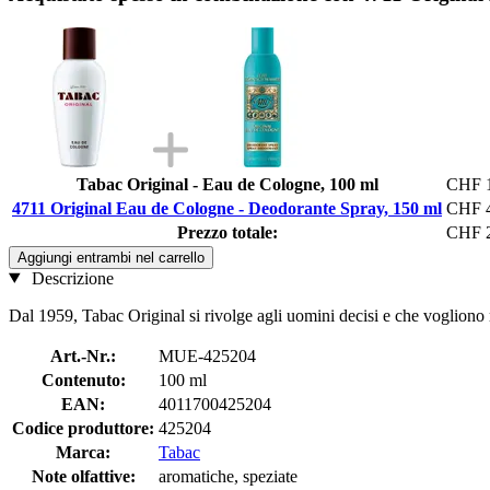
Tabac Original - Eau de Cologne, 100 ml
CHF 1
4711 Original Eau de Cologne - Deodorante Spray, 150 ml
CHF 4
Prezzo totale:
CHF 2
Aggiungi entrambi nel carrello
Descrizione
Dal 1959, Tabac Original si rivolge agli uomini decisi e che vogliono 
Art.-Nr.:
MUE-425204
Contenuto:
100 ml
EAN:
4011700425204
Codice produttore:
425204
Marca:
Tabac
Note olfattive:
aromatiche, speziate