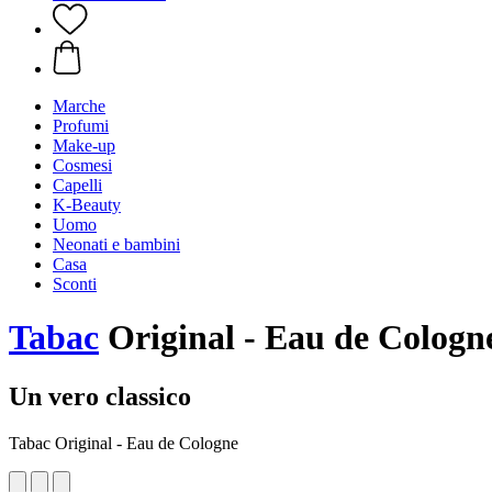
Marche
Profumi
Make-up
Cosmesi
Capelli
K-Beauty
Uomo
Neonati e bambini
Casa
Sconti
Tabac
Original - Eau de Cologn
Un vero classico
Tabac Original - Eau de Cologne