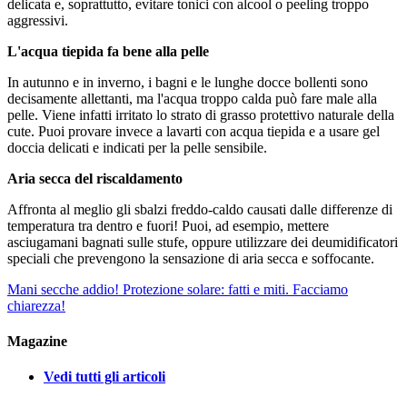
delicata e, soprattutto, evitare tonici con alcool o peeling troppo
aggressivi.
L'acqua tiepida fa bene alla pelle
In autunno e in inverno, i bagni e le lunghe docce bollenti sono
decisamente allettanti, ma l'acqua troppo calda può fare male alla
pelle. Viene infatti irritato lo strato di grasso protettivo naturale della
cute. Puoi provare invece a lavarti con acqua tiepida e a usare gel
doccia delicati e indicati per la pelle sensibile.
Aria secca del riscaldamento
Affronta al meglio gli sbalzi freddo-caldo causati dalle differenze di
temperatura tra dentro e fuori! Puoi, ad esempio, mettere
asciugamani bagnati sulle stufe, oppure utilizzare dei deumidificatori
speciali che prevengono la sensazione di aria secca e soffocante.
Mani secche addio!
Protezione solare: fatti e miti. Facciamo
chiarezza!
Magazine
Vedi tutti gli articoli