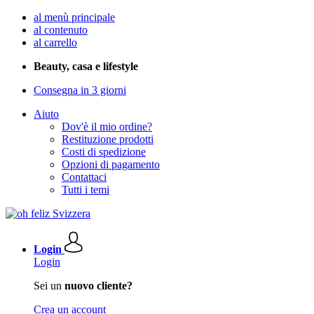
al menù principale
al contenuto
al carrello
Beauty, casa e lifestyle
Consegna in 3 giorni
Aiuto
Dov'è il mio ordine?
Restituzione prodotti
Costi di spedizione
Opzioni di pagamento
Contattaci
Tutti i temi
Login
Login
Sei un
nuovo cliente?
Crea un account