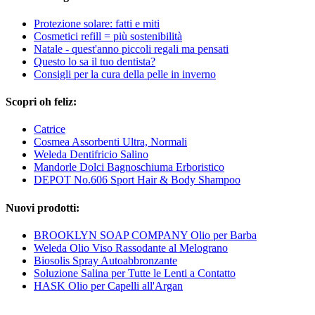
Protezione solare: fatti e miti
Cosmetici refill = più sostenibilità
Natale - quest'anno piccoli regali ma pensati
Questo lo sa il tuo dentista?
Consigli per la cura della pelle in inverno
Scopri oh feliz:
Catrice
Cosmea Assorbenti Ultra, Normali
Weleda Dentifricio Salino
Mandorle Dolci Bagnoschiuma Erboristico
DEPOT No.606 Sport Hair & Body Shampoo
Nuovi prodotti:
BROOKLYN SOAP COMPANY Olio per Barba
Weleda Olio Viso Rassodante al Melograno
Biosolis Spray Autoabbronzante
Soluzione Salina per Tutte le Lenti a Contatto
HASK Olio per Capelli all'Argan