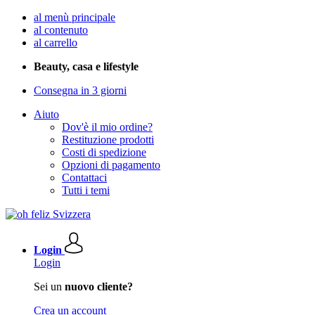
al menù principale
al contenuto
al carrello
Beauty, casa e lifestyle
Consegna in 3 giorni
Aiuto
Dov'è il mio ordine?
Restituzione prodotti
Costi di spedizione
Opzioni di pagamento
Contattaci
Tutti i temi
Login
Login
Sei un
nuovo cliente?
Crea un account