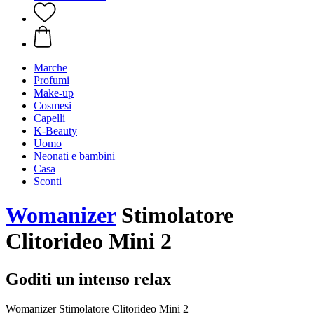
Marche
Profumi
Make-up
Cosmesi
Capelli
K-Beauty
Uomo
Neonati e bambini
Casa
Sconti
Womanizer
Stimolatore
Clitorideo Mini 2
Goditi un intenso relax
Womanizer Stimolatore Clitorideo Mini 2