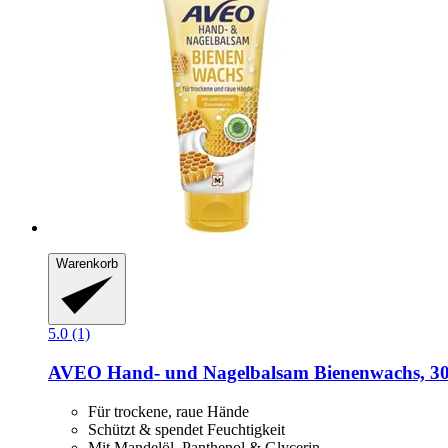
Warenkorb
5.0 (1)
AVEO
Hand-​ und Nagelbalsam Bienenwachs, 3
Für trockene, raue Hände
Schützt & spendet Feuchtigkeit
Mit Mandelöl, Panthenol & Glycerin