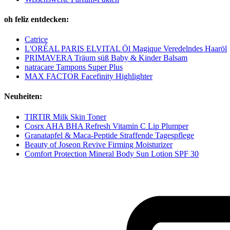
oh feliz entdecken:
Catrice
L'ORÉAL PARIS ELVITAL Öl Magique Veredelndes Haaröl
PRIMAVERA Träum süß Baby & Kinder Balsam
natracare Tampons Super Plus
MAX FACTOR Facefinity Highlighter
Neuheiten:
TIRTIR Milk Skin Toner
Cosrx AHA BHA Refresh Vitamin C Lip Plumper
Granatapfel & Maca-Peptide Straffende Tagespflege
Beauty of Joseon Revive Firming Moisturizer
Comfort Protection Mineral Body Sun Lotion SPF 30