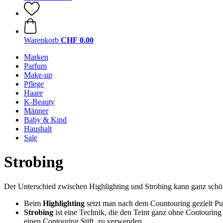
Warenkorb
CHF 0.00
Marken
Parfum
Make-up
Pflege
Haare
K-Beauty
Männer
Baby & Kind
Haushalt
Sale
Strobing
Der Unterschied zwischen Highlighting und Strobing kann ganz schön v
Beim
Highlighting
setzt man nach dem Countouring gezielt Punk
Strobing
ist eine Technik, die den Teint ganz ohne Contouring
einen Contouring Stift, zu verwenden.