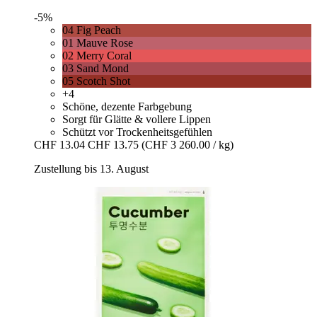
-5%
04 Fig Peach
01 Mauve Rose
02 Merry Coral
03 Sand Mond
05 Scotch Shot
+4
Schöne, dezente Farbgebung
Sorgt für Glätte & vollere Lippen
Schützt vor Trockenheitsgefühlen
CHF 13.04
CHF 13.75
(CHF 3 260.00 / kg)
Zustellung bis 13. August