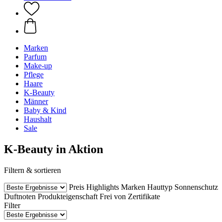
Marken
Parfum
Make-up
Pflege
Haare
K-Beauty
Männer
Baby & Kind
Haushalt
Sale
K-Beauty in Aktion
Filtern & sortieren
Preis
Highlights
Marken
Hauttyp
Sonnenschutz
Duftnoten
Produkteigenschaft
Frei von
Zertifikate
Filter