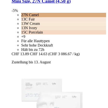
Mini Size, 27N Camel (4,50 g)
-5%
27N Camel
13C Fair
13W Cream
13N Ivory
15C Porcelain
+9
Für alle Hauttypen
Sehr hohe Deckkraft
Hält bis zu 72h
CHF 13.89
CHF 14.63
(CHF 3 086.67 / kg)
Zustellung bis 13. August